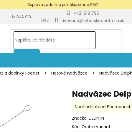
Doprava zadarmo pri nákupe nad 65€!
+421 918 795
Y
MOJA OBJEDNÁVKA
BLOG
627
riverland@rybarskecentrum.sk
HĽADAŤ
ž a doplnky Feeder
Hotové nadväzce
Nadväzec Delphi
Nadväzec Delph
Priemerné
Neohodnotené
Podrobnosti
hodnotenie
produktu
Značka:
DELPHIN
je
Kód:
Zvoľte variant
0,0