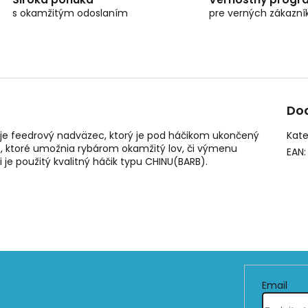
s okamžitým odoslaním
pre verných zákazní
Do
8 je feedrový nadväzec, ktorý je pod háčikom ukončený
Kate
, ktoré umožnia rybárom okamžitý lov, či výmenu
EAN
:
je použitý kvalitný háčik typu CHINU(BARB).
Email