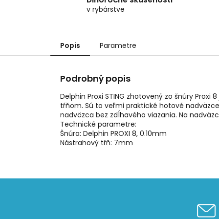
v rybárstve
Popis
Parametre
Podrobný popis
Delphin Proxi STING zhotovený zo šnúry Proxi 
tŕňom. Sú to veľmi praktické hotové nadväzce
nadväzca bez zdĺhavého viazania. Na nadväzci 
Technické parametre:
Šnúra: Delphin PROXI 8, 0.10mm
Nástrahový tŕň: 7mm