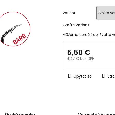
z
5
hviezdičiek.
Variant
Zvoľte variant
Môžeme doručiť do:
Zvoľte v
5,50 €
4,47 € bez DPH
Jednotková
cena:
Opýtať sa
Strá
Široká ponuka
Vernostný progr