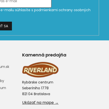
e-mailu súhlasíte s
podmienkami ochrany osobných
IŤ SA
Kamenná predajňa
um.sk
eby
Rybárske centrum
trum
Seberíniho 1778
821 04 Bratislava
Ukázať na mape →