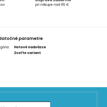
kov
pri nákupe nad 65 €
datočné parametre
gória
:
Hotové nadväzce
Zvoľte variant