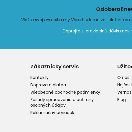
Odoberať new
Vložte svoj e-mail a my Vám budeme zasielať infor
Z
á
p
Zákaznícky servis
Užito
ä
t
Kontakty
O nás
i
Doprava a platba
Najčast
e
Všeobecné obchodné podmienky
Vernos
Zásady spracovania a ochrany
Blog
osobných údajov
Reklamačný poriadok