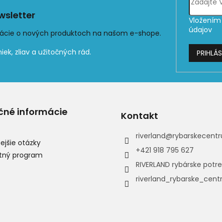
sletter
Vložením 
údajov
mácie o nových produktoch na našom e-shope.
PRIHLÁS
čné informácie
Kontakt
riverland
@
rybarskecentr
ejšie otázky
+421 918 795 627
tný program
RIVERLAND rybárske potr
riverland_rybarske_cen