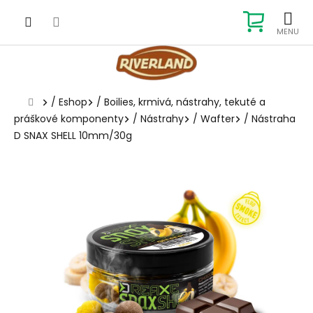
Prejsť
na
NÁKUP
obsah
KOŠÍK
Domov
/
Eshop
/
Boilies, krmivá, nástrahy, tekuté a
práškové komponenty
/
Nástrahy
/
Wafter
/
Nástraha
D SNAX SHELL 10mm/30g