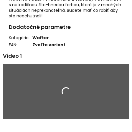
s netradičnou žlto-hnedou farbou, ktorá je v mnohých
situáciách neprekonateľná. Budete mať čo robiť aby
ste neochutnali!
Dodatočné parametre
Kategória
:
Wafter
EAN
:
Zvoľte variant
Video 1