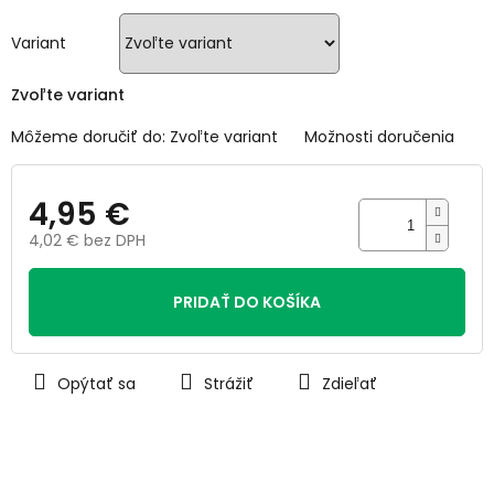
5
hviezdičiek.
Variant
Zvoľte variant
Môžeme doručiť do:
Zvoľte variant
Možnosti doručenia
4,95 €
4,02 € bez DPH
Jednotková
cena:
PRIDAŤ DO KOŠÍKA
Opýtať sa
Strážiť
Zdieľať