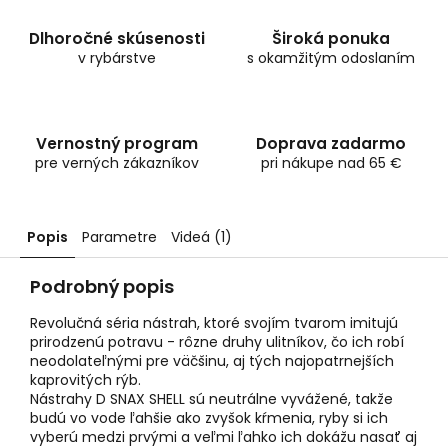
Dlhoročné skúsenosti
Široká ponuka
v rybárstve
s okamžitým odoslaním
Vernostný program
Doprava zadarmo
pre verných zákazníkov
pri nákupe nad 65 €
Popis
Parametre
Videá (1)
Podrobný popis
Revolučná séria nástrah, ktoré svojím tvarom imitujú
prirodzenú potravu - rôzne druhy ulitníkov, čo ich robí
neodolateľnými pre väčšinu, aj tých najopatrnejších
kaprovitých rýb.
Nástrahy D SNAX SHELL sú neutrálne vyvážené, takže
budú vo vode ľahšie ako zvyšok kŕmenia, ryby si ich
vyberú medzi prvými a veľmi ľahko ich dokážu nasať aj