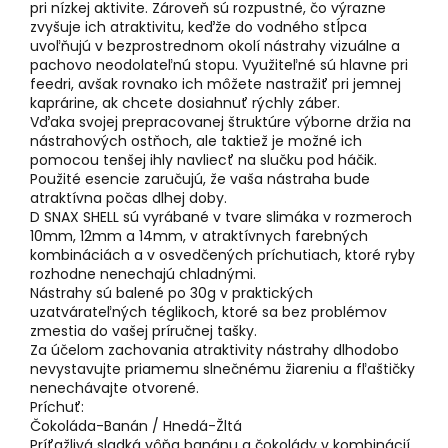
pri nízkej aktivite. Zároveň sú rozpustné, čo výrazne
zvyšuje ich atraktivitu, keďže do vodného stĺpca
uvoľňujú v bezprostrednom okolí nástrahy vizuálne a
pachovo neodolateľnú stopu. Využiteľné sú hlavne pri
feedri, avšak rovnako ich môžete nastražiť pri jemnej
kaprárine, ak chcete dosiahnuť rýchly záber.
Vďaka svojej prepracovanej štruktúre výborne držia na
nástrahových ostňoch, ale taktiež je možné ich
pomocou tenšej ihly navliecť na slučku pod háčik.
Použité esencie zaručujú, že vaša nástraha bude
atraktívna počas dlhej doby.
D SNAX SHELL sú vyrábané v tvare slimáka v rozmeroch
10mm, 12mm a 14mm, v atraktívnych farebných
kombináciách a v osvedčených príchutiach, ktoré ryby
rozhodne nenechajú chladnými.
Nástrahy sú balené po 30g v praktických
uzatvárateľných téglikoch, ktoré sa bez problémov
zmestia do vašej príručnej tašky.
Za účelom zachovania atraktivity nástrahy dlhodobo
nevystavujte priamemu slnečnému žiareniu a fľaštičky
nenechávajte otvorené.
Príchuť:
Čokoláda-Banán / Hnedá-Žltá
Príťažlivá sladká vôňa banánu a čokolády v kombinácií