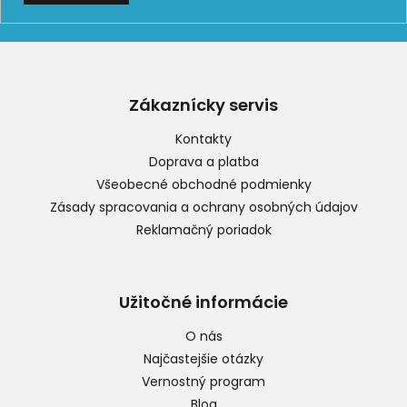
Z
á
p
Zákaznícky servis
ä
t
Kontakty
i
Doprava a platba
e
Všeobecné obchodné podmienky
Zásady spracovania a ochrany osobných údajov
Reklamačný poriadok
Užitočné informácie
O nás
Najčastejšie otázky
Vernostný program
Blog