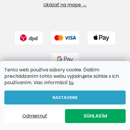
Ukázať na mape →
Tento web používa súbory cookie. Ďalším
prechádzaním tohto webu vyjadrujete súhlas s ich
používaním. Viac informácií
tu
.
Vytvoril Shoptet
NASTAVENIE
Copyright 2026
Riverland.sk
. Všetky práva vyhradené.
Odmietnuť
SÚHLASÍM
Upraviť nastavenie cookies
Doprava zadarmo pri nákupe nad 65€!