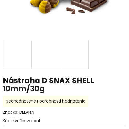
Nástraha D SNAX SHELL
10mm/30g
Priemerné
Neohodnotené
Podrobnosti hodnotenia
hodnotenie
produktu
Značka:
DELPHIN
je
Kód:
Zvoľte variant
0,0
z