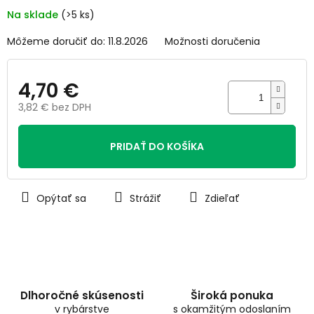
5
Na sklade
(>5 ks)
hviezdičiek.
Môžeme doručiť do:
11.8.2026
Možnosti doručenia
4,70 €
3,82 € bez DPH
Jednotková
cena:
PRIDAŤ DO KOŠÍKA
Opýtať sa
Strážiť
Zdieľať
Dlhoročné skúsenosti
Široká ponuka
v rybárstve
s okamžitým odoslaním