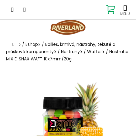
Prejsť
na
NÁKUP
obsah
KOŠÍK
Domov
/
Eshop
/
Boilies, krmivá, nástrahy, tekuté a
práškové komponenty
/
Nástrahy
/
Wafter
/
Nástraha
MIX D SNAX WAFT 10x7mm/20g