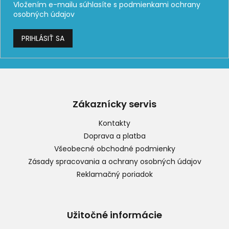
Vložením e-mailu súhlasíte s
podmienkami ochrany
osobných údajov
PRIHLÁSIŤ SA
Z
á
p
Zákaznícky servis
ä
t
Kontakty
i
Doprava a platba
e
Všeobecné obchodné podmienky
Zásady spracovania a ochrany osobných údajov
Reklamačný poriadok
Užitočné informácie