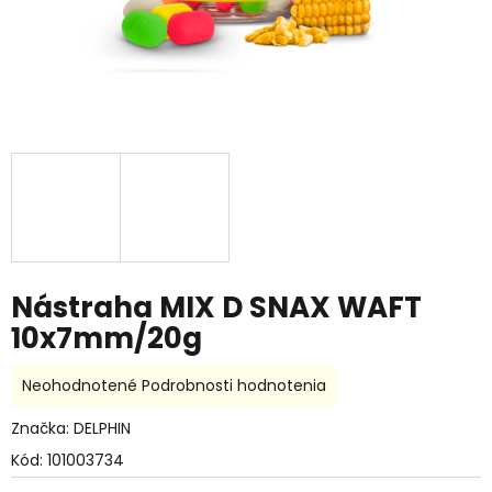
Nástraha MIX D SNAX WAFT
10x7mm/20g
Priemerné
Neohodnotené
Podrobnosti hodnotenia
hodnotenie
produktu
Značka:
DELPHIN
je
Kód:
101003734
0,0
z