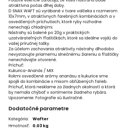
Použité esencie zaručujú, že vaša nástraha bude
atraktívna počas dlhej doby.
D SNAX WAFT sú vyrábané v tvare valčeka s rozmerom
10x7mm, v atraktívnych farebných kombináciách a v
osvedčených príchutiach, ktoré ryby rozhodne
nenechajú chladnými.
Nástrahy sú balené po 20g v praktických
uzatvárateľných fľaštičkách, ktoré sa ideálne vojdú do
vašej príručnej tašky.
Za účelom zachovania atraktivity nástrahy dlhodobo
nevystavujte priamemu slnečnému žiareniu a fľaštičky
nenechávajte otvorené.
Príchuť:
Kukurica-Ananás / MIX
Rokmi osvedčené arómy ananásu a kukurice sme
spojili do kombinácie s mixom obľúbených farieb.
Príchuť, ktorá nesklame za žiadnych okolností a ktorá
by nemala chýbať v sortimente žiadneho rybára.
Upozornenie: Fotografie sú ilustračné.
Dodatočné parametre
Kategória
:
Wafter
Hmotnosť
:
0.03 kg