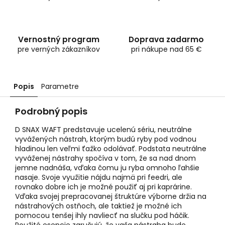
Vernostný program
Doprava zadarmo
pre verných zákazníkov
pri nákupe nad 65 €
Popis
Parametre
Podrobný popis
D SNAX WAFT predstavuje ucelenú sériu, neutrálne
vyvážených nástrah, ktorým budú ryby pod vodnou
hladinou len veľmi ťažko odolávať. Podstata neutrálne
vyváženej nástrahy spočíva v tom, že sa nad dnom
jemne nadnáša, vďaka čomu ju ryba omnoho ľahšie
nasaje. Svoje využitie nájdu najmä pri feedri, ale
rovnako dobre ich je možné použiť aj pri kaprárine.
Vďaka svojej prepracovanej štruktúre výborne držia na
nástrahových ostňoch, ale taktiež je možné ich
pomocou tenšej ihly navliecť na slučku pod háčik.