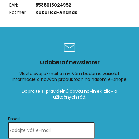
EAN
:
8586018024952
Rozmer
:
Kukurica-Ananás
Odoberať newsletter
Vložte svoj e-mail a my Vám budeme zasielať
informácie o nových produktoch na našom e-shope.
Email