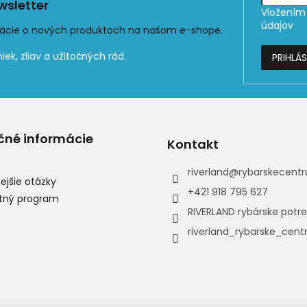
sletter
Vložením 
údajov
mácie o nových produktoch na našom e-shope.
PRIHLÁS
čné informácie
Kontakt
riverland
@
rybarskecentr
ejšie otázky
+421 918 795 627
tný program
RIVERLAND rybárske potr
riverland_rybarske_cen