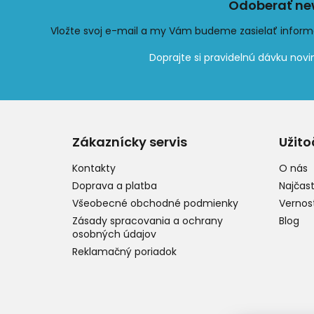
Odoberať new
Vložte svoj e-mail a my Vám budeme zasielať infor
Z
á
p
Zákaznícky servis
Užito
ä
t
Kontakty
O nás
i
Doprava a platba
Najčast
e
Všeobecné obchodné podmienky
Vernos
Zásady spracovania a ochrany
Blog
osobných údajov
Reklamačný poriadok