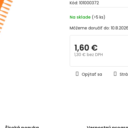
Kód:
101000372
0,0
z
5
Na sklade
(>5 ks)
hviezdičiek.
Môžeme doručiť do:
10.8.202
1,60 €
1,30 € bez DPH
Jednotková
cena:
Opýtať sa
Strá
Široká ponuka
Vernostný progr