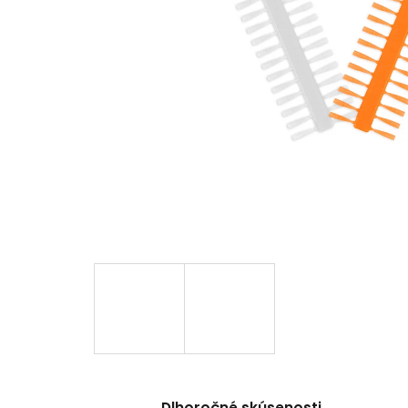
Dlhoročné skúsenosti