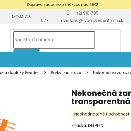
Doprava zadarmo pri nákupe nad 65€!
+421 918 795
Y
MOJA OBJEDNÁVKA
BLOG
627
riverland@rybarskecentrum.sk
HĽADAŤ
ž a doplnky Feeder
Prvky montáže
Nekonečná zarážk
Nekonečná zar
transparentn
Priemerné
Neohodnotené
Podrobnosti
hodnotenie
produktu
Značka:
DELPHIN
je