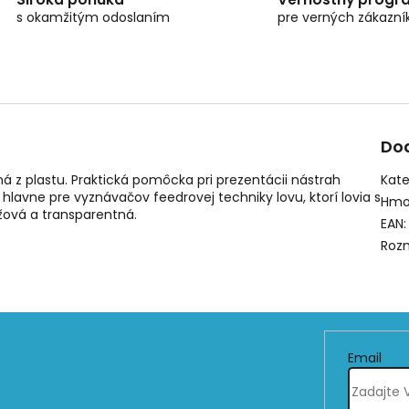
s okamžitým odoslaním
pre verných zákazní
Do
 z plastu. Praktická pomôcka pri prezentácii nástrah
Kate
hlavne pre vyznávačov feedrovej techniky lovu, ktorí lovia s
Hmo
ová a transparentná.
EAN
:
Roz
Email