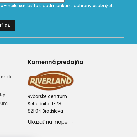
e-mailu súhlasíte s
podmienkami ochrany osobných
IŤ SA
Kamenná predajňa
um.sk
eby
Rybárske centrum
trum
Seberíniho 1778
821 04 Bratislava
Ukázať na mape →