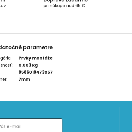
kov
pri nákupe nad 65 €
datočné parametre
gória
:
Prvky montáže
tnosť
:
0.003 kg
8586018473057
mer
:
7mm