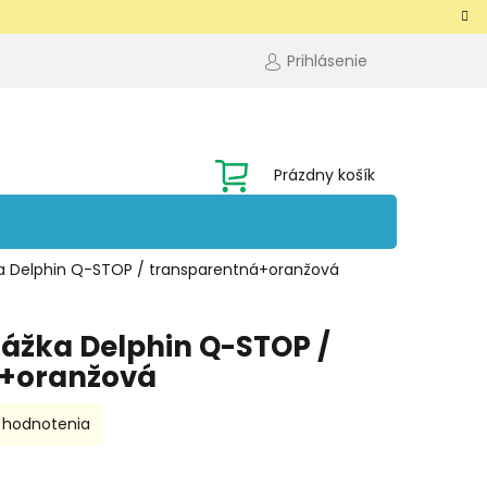
Prihlásenie
NÁKUPNÝ
Prázdny košík
KOŠÍK
a Delphin Q-STOP / transparentná+oranžová
ážka Delphin Q-STOP /
á+oranžová
 hodnotenia