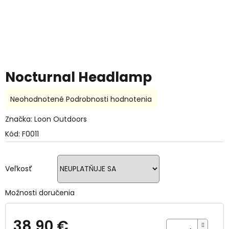
Nocturnal Headlamp
Priemerné
Neohodnotené
Podrobnosti hodnotenia
hodnotenie
produktu
Značka:
Loon Outdoors
je
Kód:
F0011
0,0
z
5
hviezdičiek.
Veľkosť
Možnosti doručenia
38,90 €