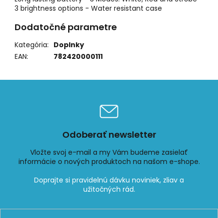
3 brightness options - Water resistant case
Dodatočné parametre
Kategória
:
Doplnky
EAN
:
782420000111
Odoberať newsletter
Vložte svoj e-mail a my Vám budeme zasielať
informácie o nových produktoch na našom e-shope.