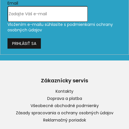
Email
Vložením e-mailu súhlasíte s
podmienkami ochrany
osobných údajov
PRIHLÁSIŤ SA
Z
á
p
Zákaznícky servis
ä
t
Kontakty
i
Doprava a platba
e
Všeobecné obchodné podmienky
Zásady spracovania a ochrany osobných údajov
Reklamačný poriadok