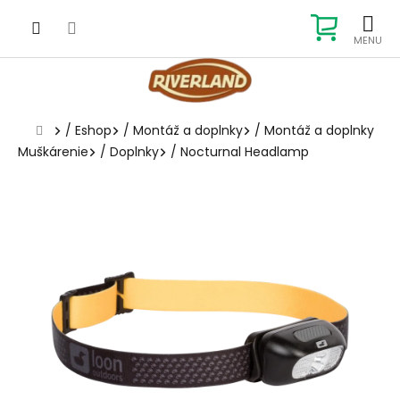
Prejsť
na
NÁKUP
obsah
KOŠÍK
Domov
/
Eshop
/
Montáž a doplnky
/
Montáž a doplnky
Muškárenie
/
Doplnky
/
Nocturnal Headlamp