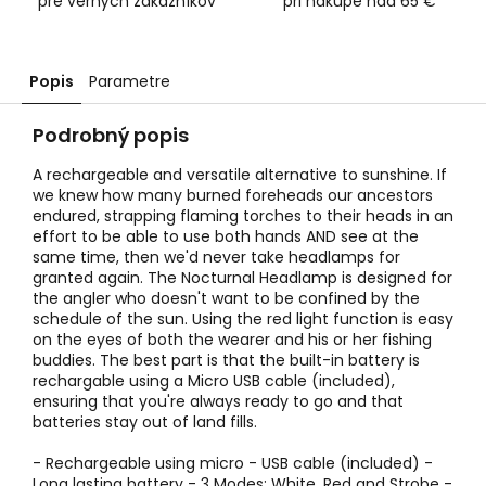
pre verných zákazníkov
pri nákupe nad 65 €
Popis
Parametre
Podrobný popis
A rechargeable and versatile alternative to sunshine. If
we knew how many burned foreheads our ancestors
endured, strapping flaming torches to their heads in an
effort to be able to use both hands AND see at the
same time, then we'd never take headlamps for
granted again. The Nocturnal Headlamp is designed for
the angler who doesn't want to be confined by the
schedule of the sun. Using the red light function is easy
on the eyes of both the wearer and his or her fishing
buddies. The best part is that the built-in battery is
rechargable using a Micro USB cable (included),
ensuring that you're always ready to go and that
batteries stay out of land fills.
- Rechargeable using micro - USB cable (included) -
Long lasting battery - 3 Modes: White, Red and Strobe -