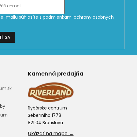
e-mailu súhlasíte s
podmienkami ochrany osobných
IŤ SA
Kamenná predajňa
um.sk
eby
Rybárske centrum
trum
Seberíniho 1778
821 04 Bratislava
Ukázať na mape →