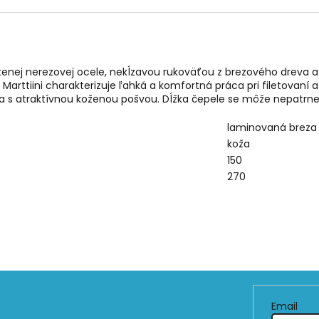
eštenej nerezovej ocele, nekĺzavou rukoväťou z brezového dreva
Marttiini charakterizuje ľahká a komfortná práca pri filetovaní a
va s atraktívnou koženou pošvou. Dĺžka čepele se môže nepatrn
laminovaná breza
koža
150
270
Email