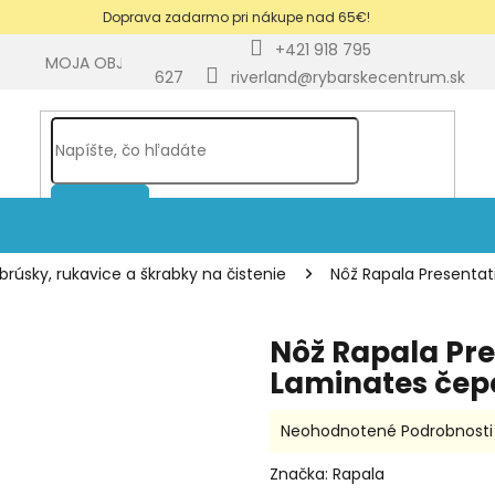
Doprava zadarmo pri nákupe nad 65€!
+421 918 795
Y
MOJA OBJEDNÁVKA
BLOG
627
riverland@rybarskecentrum.sk
HĽADAŤ
brúsky, rukavice a škrabky na čistenie
Nôž Rapala Presentat
Nôž Rapala Pres
Laminates čep
Priemerné
Neohodnotené
Podrobnosti
hodnotenie
produktu
Značka:
Rapala
je