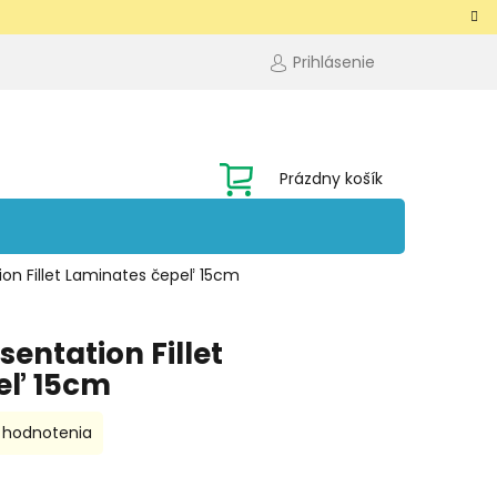
Prihlásenie
NÁKUPNÝ
Prázdny košík
KOŠÍK
ion Fillet Laminates čepeľ 15cm
entation Fillet
eľ 15cm
 hodnotenia