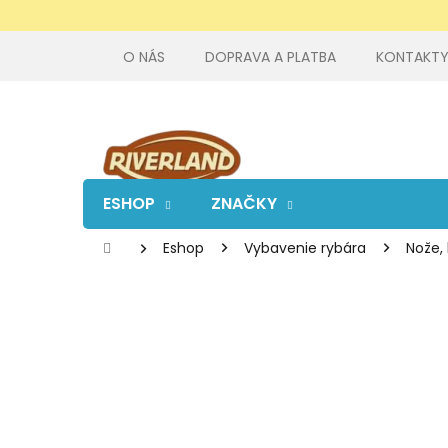
Prejsť
na
obsah
O NÁS
DOPRAVA A PLATBA
KONTAKT
ESHOP
ZNAČKY
Domov
Eshop
Vybavenie rybára
Nože, 