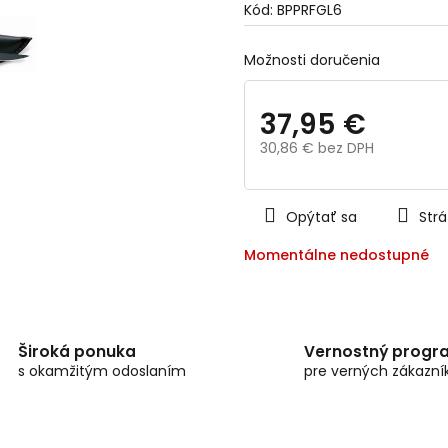
Kód:
BPPRFGL6
0,0
z
5
Možnosti doručenia
hviezdičiek.
37,95 €
30,86 € bez DPH
Jednotková
cena:
Opýtať sa
Strá
Momentálne nedostupné
Široká ponuka
Vernostný progr
s okamžitým odoslaním
pre verných zákazní