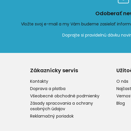
Odoberať new
Vložte svoj e-mail a my Vám budeme zasielať infor
Z
á
p
Zákaznícky servis
Užito
ä
t
Kontakty
O nás
i
Doprava a platba
Najčast
e
Všeobecné obchodné podmienky
Vernos
Zásady spracovania a ochrany
Blog
osobných údajov
Reklamačný poriadok