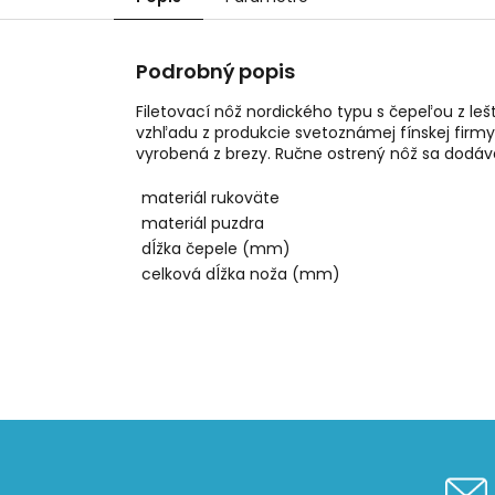
Podrobný popis
Filetovací nôž nordického typu s čepeľou z l
vzhľadu z produkcie svetoznámej fínskej firmy 
vyrobená z brezy. Ručne ostrený nôž sa dodá
materiál rukoväte
materiál puzdra
dĺžka čepele (mm)
celková dĺžka noža (mm)