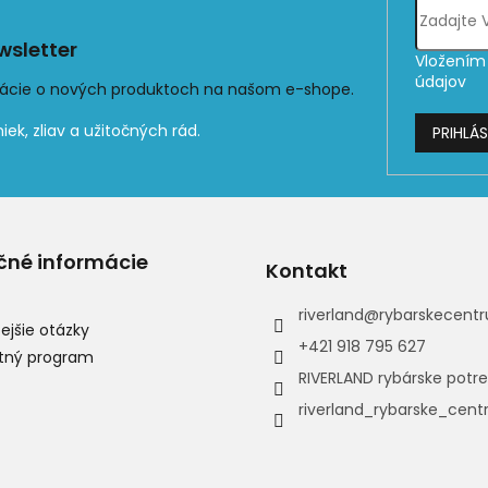
sletter
Vložením 
údajov
mácie o nových produktoch na našom e-shope.
PRIHLÁS
čné informácie
Kontakt
riverland
@
rybarskecentr
ejšie otázky
+421 918 795 627
tný program
RIVERLAND rybárske potr
riverland_rybarske_cen