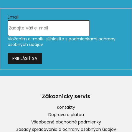
Email
Vložením e-mailu súhlasíte s
podmienkami ochrany
osobných údajov
PRIHLÁSIŤ SA
Z
á
p
Zákaznícky servis
ä
t
Kontakty
i
Doprava a platba
e
Všeobecné obchodné podmienky
Zásady spracovania a ochrany osobných údajov