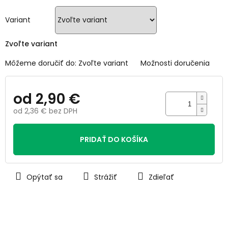
5
hviezdičiek.
Variant
Zvoľte variant
Môžeme doručiť do:
Zvoľte variant
Možnosti doručenia
od
2,90 €
od
2,36 €
bez DPH
Jednotková
cena:
PRIDAŤ DO KOŠÍKA
Opýtať sa
Strážiť
Zdieľať