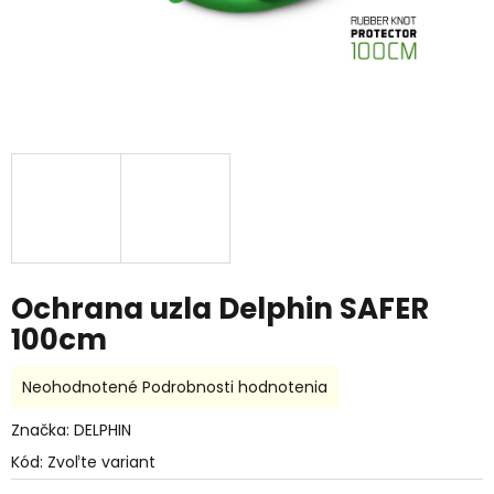
Ochrana uzla Delphin SAFER
100cm
Priemerné
Neohodnotené
Podrobnosti hodnotenia
hodnotenie
produktu
Značka:
DELPHIN
je
Kód:
Zvoľte variant
0,0
z