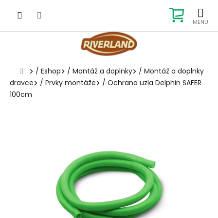
Prejsť
na
NÁKUP
obsah
KOŠÍK
Domov
/
Eshop
/
Montáž a doplnky
/
Montáž a doplnky
dravce
/
Prvky montáže
/
Ochrana uzla Delphin SAFER
100cm