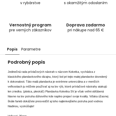
v rybárstve
s okamžitým odoslaním
Vernostný program
Doprava zadarmo
pre verných zákazníkov
pri nákupe nad 65 €
Popis
Parametre
Podrobný popis
Jedinečná rada prívlačových nástrah s názvom Koketka, vychádza z
klasického plandavkového dizajnu, ktorý bol pri tejto malej plandavke dovedený
k dokonalosti. Táto malá plandavka je extrémne univerzálna a v menších
veľkostiach ju môžete používať aj na lov rýb, ktoré prívlačové nástrahy atakujú
len zriedka. (plotica, pleskáč) Plandavka Koketka SV je však veľmi obľúbená
hlavne na lov pstruha dúhového kde naplno prejaví svoje kvality. Vďaka úžasnej
škále farieb dokážete presvedčiť aj toho najlenivejšieho pstruha pod vodnou
hladinou, vyskúšajte!