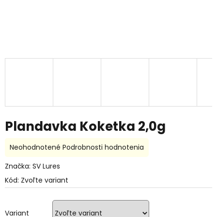
Plandavka Koketka 2,0g
Priemerné
Neohodnotené
Podrobnosti hodnotenia
hodnotenie
produktu
Značka:
SV Lures
je
Kód:
Zvoľte variant
0,0
z
5
hviezdičiek.
Variant