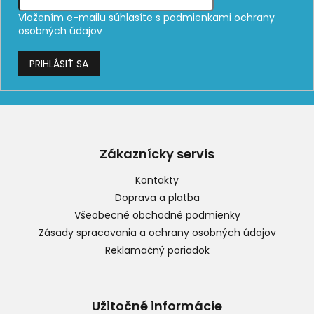
Vložením e-mailu súhlasíte s
podmienkami ochrany
osobných údajov
PRIHLÁSIŤ SA
Z
á
p
Zákaznícky servis
ä
t
Kontakty
i
Doprava a platba
e
Všeobecné obchodné podmienky
Zásady spracovania a ochrany osobných údajov
Reklamačný poriadok
Užitočné informácie