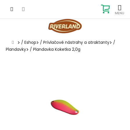
Prejsť
na
NÁKUP
obsah
KOŠÍK
Domov
/
Eshop
/
Prívlačové nástrahy a atraktanty
/
Plandavky
/
Plandavka Koketka 2,0g