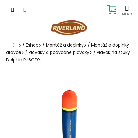
Prejsť
na
NÁKUP
obsah
KOŠÍK
Domov
/
Eshop
/
Montáž a doplnky
/
Montáž a doplnky
dravce
/
Plaváky a podvodné plaváky
/
Plavák na šťuky
Delphin PillBODY