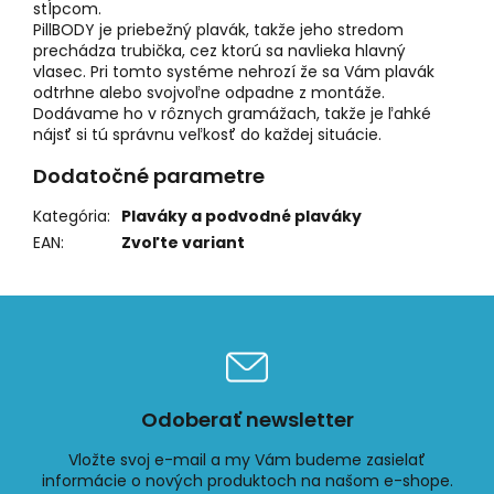
stĺpcom.
PillBODY je priebežný plavák, takže jeho stredom
prechádza trubička, cez ktorú sa navlieka hlavný
vlasec. Pri tomto systéme nehrozí že sa Vám plavák
odtrhne alebo svojvoľne odpadne z montáže.
Dodávame ho v rôznych gramážach, takže je ľahké
nájsť si tú správnu veľkosť do každej situácie.
Dodatočné parametre
Kategória
:
Plaváky a podvodné plaváky
EAN
:
Zvoľte variant
Odoberať newsletter
Vložte svoj e-mail a my Vám budeme zasielať
informácie o nových produktoch na našom e-shope.