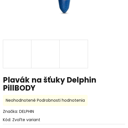
Plavák na šťuky Delphin
PillBODY
Priemerné
Neohodnotené
Podrobnosti hodnotenia
hodnotenie
produktu
Značka:
DELPHIN
je
Kód:
Zvoľte variant
0,0
z