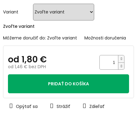
5
hviezdičiek.
Variant
Zvoľte variant
Môžeme doručiť do:
Zvoľte variant
Možnosti doručenia
od
1,80 €
od
1,46 €
bez DPH
Jednotková
cena:
PRIDAŤ DO KOŠÍKA
Opýtať sa
Strážiť
Zdieľať