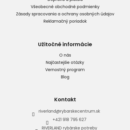
e
Všeobecné obchodné podmienky
Zásady spracovania a ochrany osobných údajov
Reklamačný poriadok
Užitočné informácie
O nás
Najčastejšie otázky
Vernostný program
Blog
Kontakt
riverland
@
rybarskecentrum.sk
+421 918 795 627
RIVERLAND rybárske potreby