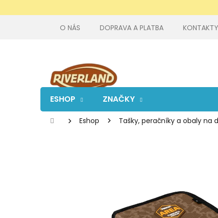
Prejsť
na
obsah
O NÁS
DOPRAVA A PLATBA
KONTAKT
ESHOP
ZNAČKY
Domov
Eshop
Tašky, peračníky a obaly na 