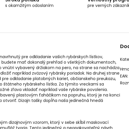
s okamžitým odoslaním
pre verných zákazní
Do
l navrhnutý pre odkladanie vašich rybárskych lístkov,
Kate
az budete mať dokonalý prehľad o všetkých dokumentoch,
vo vnútri vybavený držiakom na pero, na strane sa nachádza
Hmo
dložiť napríklad zväzový rybársky poriadok. Na druhej strane
EAN
:
 pre odkladanie platobných kariet, občianskeho preukazu,
Roz
bo štátneho rybárskeho lístka. Za týmito vreckami sa
žné zľava vkladať napríklad vaše rybárske povolenia.
vybavený plastovým ťaháčikom na popruhu, ktorý je na konci
a otvoriť. Dizajn tašky dopĺňa naša jedinečná hnedá
m dizajnovým vzorom, ktorý v sebe skĺbil maskovací
 kamufláž tvoria. Tento jedinečný a neopakovateľný návrh