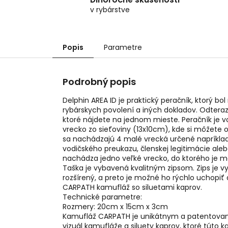
v rybárstve
Popis
Parametre
Podrobný popis
Delphin AREA ID je praktický peračník, ktorý bo
rybárskych povolení a iných dokladov. Odter
ktoré nájdete na jednom mieste. Peračník je 
vrecko zo sieťoviny (13x10cm), kde si môžete o
sa nachádzajú 4 malé vrecká určené napríklad
vodičského preukazu, členskej legitimácie ale
nachádza jedno veľké vrecko, do ktorého je mo
Taška je vybavená kvalitným zipsom. Zips je 
rozšírený, a preto je možné ho rýchlo uchopiť 
CARPATH kamufláž so siluetami kaprov.
Technické parametre:
Rozmery: 20cm x 15cm x 3cm
Kamufláž CARPATH je unikátnym a patentovaný
vizuál kamufláže a siluety kaprov, ktoré túto