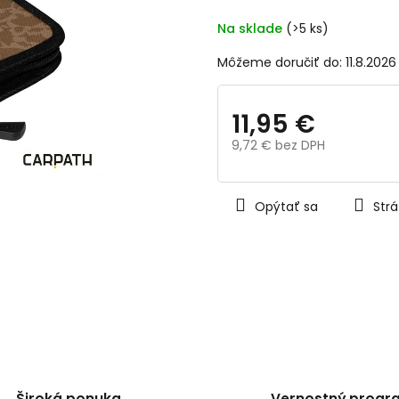
z
5
Na sklade
(>5 ks)
hviezdičiek.
Môžeme doručiť do:
11.8.2026
11,95 €
9,72 € bez DPH
Jednotková
cena:
Opýtať sa
Strá
Široká ponuka
Vernostný progr