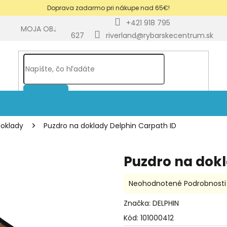
Doprava zadarmo pri nákupe nad 65€!
+421 918 795
Y
MOJA OBJEDNÁVKA
BLOG
627
riverland@rybarskecentrum.sk
HĽADAŤ
doklady
Puzdro na doklady Delphin Carpath ID
Puzdro na dokl
Priemerné
Neohodnotené
Podrobnosti
hodnotenie
produktu
Značka:
DELPHIN
je
Kód:
101000412
0,0