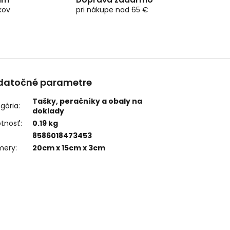
kov
pri nákupe nad 65 €
datočné parametre
Tašky, peračníky a obaly na
gória
:
doklady
tnosť
:
0.19 kg
8586018473453
mery
:
20cm x 15cm x 3cm