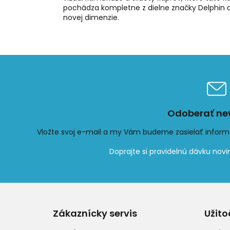
pochádza kompletne z dielne značky Delphin 
novej dimenzie.
Odoberať new
Vložte svoj e-mail a my Vám budeme zasielať infor
Z
á
p
Zákaznícky servis
Užito
ä