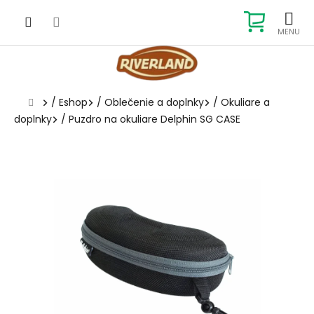
Prejsť
na
NÁKUP
obsah
KOŠÍK
Domov
/
Eshop
/
Oblečenie a doplnky
/
Okuliare a
doplnky
/
Puzdro na okuliare Delphin SG CASE