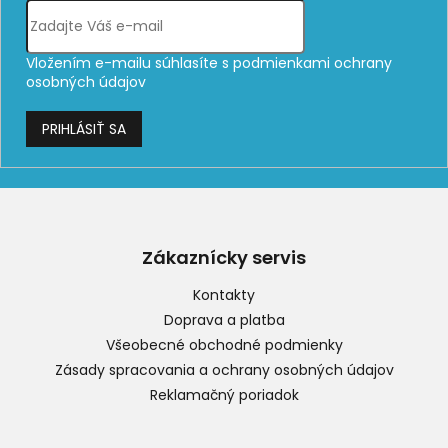
Vložením e-mailu súhlasíte s
podmienkami ochrany
osobných údajov
PRIHLÁSIŤ SA
Z
á
p
Zákaznícky servis
ä
t
Kontakty
i
Doprava a platba
e
Všeobecné obchodné podmienky
Zásady spracovania a ochrany osobných údajov
Reklamačný poriadok