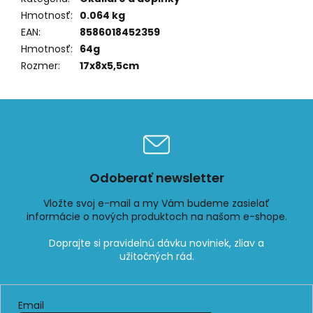
Hmotnosť
:
0.064 kg
EAN
:
8586018452359
Hmotnosť
:
64g
Rozmer
:
17x8x5,5cm
Odoberať newsletter
Vložte svoj e-mail a my Vám budeme zasielať
informácie o nových produktoch na našom e-shope.
Email