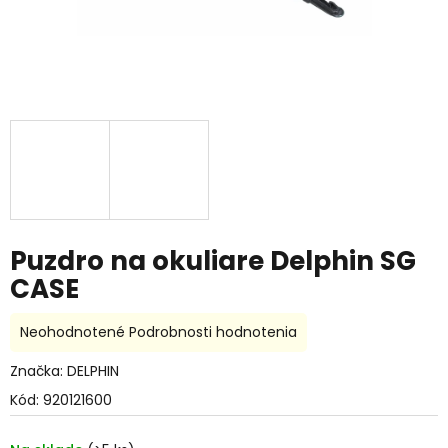
Puzdro na okuliare Delphin SG
CASE
Priemerné
Neohodnotené
Podrobnosti hodnotenia
hodnotenie
produktu
Značka:
DELPHIN
je
Kód:
920121600
0,0
z
5