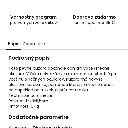
Vernostný program
Doprava zadarmo
pre verných zákazníkov
pri nákupe nad 65 €
Popis
Parametre
Podrobný popis
Toto pevné puzdro dokonale ochráni vaše slnečné
okuliare. Vďaka univerzálnym rozmerom je vhodné pre
väčšinu slnečných okuliarov. Puzdro má navyše
plastovú karabínku, pomocou ktorej je možné upnúť
ho napríklad na ruksak, či príručnú tašku.
Technické parametre:
Rozmer: 17x8x5,5cm
Hmotnosť: 64g
Dodatočné parametre
Kategória
:
Okuliare a doplnky