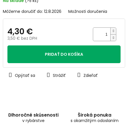
Na sklade
(>5 ks)
hviezdičiek.
Môžeme doručiť do:
12.8.2026
Možnosti doručenia
4,30 €
3,50 € bez DPH
Jednotková
cena:
PRIDAŤ DO KOŠÍKA
Opýtať sa
Strážiť
Zdieľať
Dlhoročné skúsenosti
Široká ponuka
v rybárstve
s okamžitým odoslaním