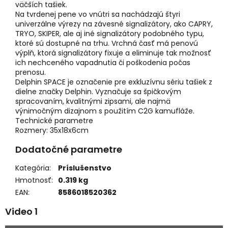
väčších tašiek.
Na tvrdenej pene vo vnútri sa nachádzajú štyri
univerzálne výrezy na závesné signalizátory, ako CAPRY,
TRYO, SKIPER, ale aj iné signalizátory podobného typu,
ktoré sú dostupné na trhu. Vrchná časť má penovú
výplň, ktorá signalizátory fixuje a eliminuje tak možnosť
ich nechceného vapadnutia či poškodenia počas
prenosu.
Delphin SPACE je označenie pre exkluzívnu sériu tašiek z
dielne značky Delphin. Vyznačuje sa špičkovým
spracovaním, kvalitnými zipsami, ale najmä
výnimočným dizajnom s použitím C2G kamufláže.
Technické parametre
Rozmery: 35x18x6cm
Dodatočné parametre
Kategória
:
Príslušenstvo
Hmotnosť
:
0.319 kg
EAN
:
8586018520362
Video 1