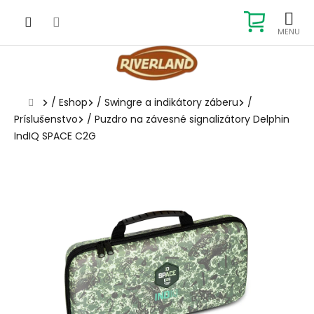
Prejsť
na
NÁKUP
obsah
KOŠÍK
Domov
/
Eshop
/
Swingre a indikátory záberu
/
Príslušenstvo
/
Puzdro na závesné signalizátory Delphin
IndIQ SPACE C2G