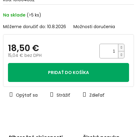
0,0
z
5
Na sklade
(>5 ks)
hviezdičiek.
Môžeme doručiť do:
10.8.2026
Možnosti doručenia
18,50 €
15,04 € bez DPH
Jednotková
cena:
PRIDAŤ DO KOŠÍKA
Opýtať sa
Strážiť
Zdieľať