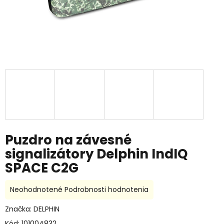
Puzdro na závesné
signalizátory Delphin IndIQ
SPACE C2G
Priemerné
Neohodnotené
Podrobnosti hodnotenia
hodnotenie
produktu
Značka:
DELPHIN
je
Kód:
101004832