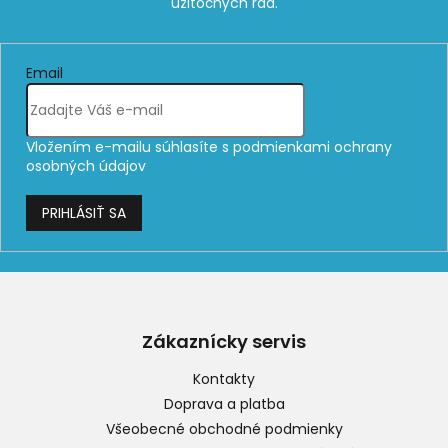
Email
Vložením e-mailu súhlasíte s
podmienkami ochrany
osobných údajov
PRIHLÁSIŤ SA
Z
á
p
Zákaznícky servis
ä
t
Kontakty
i
Doprava a platba
e
Všeobecné obchodné podmienky