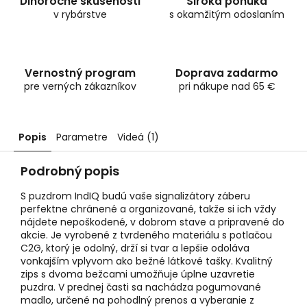
Dlhoročné skúsenosti
Široká ponuka
v rybárstve
s okamžitým odoslaním
Vernostný program
Doprava zadarmo
pre verných zákazníkov
pri nákupe nad 65 €
Popis
Parametre
Videá (1)
Podrobný popis
S puzdrom IndIQ budú vaše signalizátory záberu
perfektne chránené a organizované, takže si ich vždy
nájdete nepoškodené, v dobrom stave a pripravené do
akcie. Je vyrobené z tvrdeného materiálu s potlačou
C2G, ktorý je odolný, drží si tvar a lepšie odoláva
vonkajším vplyvom ako bežné látkové tašky. Kvalitný
zips s dvoma bežcami umožňuje úplne uzavretie
puzdra. V prednej časti sa nachádza pogumované
madlo, určené na pohodlný prenos a vyberanie z