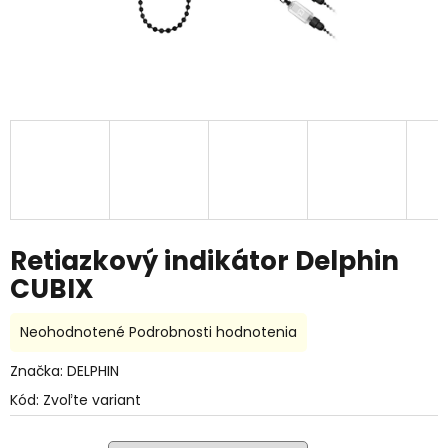
Retiazkový indikátor Delphin
CUBIX
Priemerné
Neohodnotené
Podrobnosti hodnotenia
hodnotenie
produktu
Značka:
DELPHIN
je
Kód:
Zvoľte variant
0,0
z
5