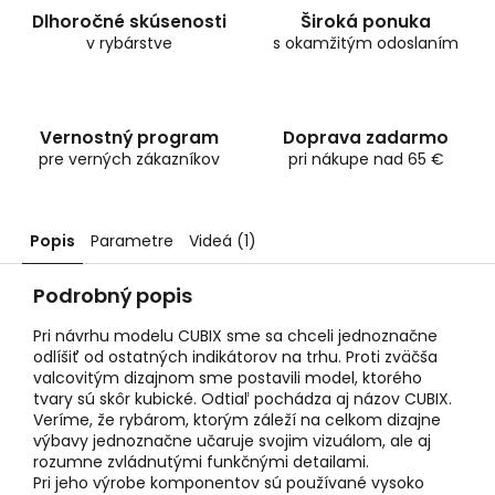
Dlhoročné skúsenosti
Široká ponuka
v rybárstve
s okamžitým odoslaním
Vernostný program
Doprava zadarmo
pre verných zákazníkov
pri nákupe nad 65 €
Popis
Parametre
Videá (1)
Podrobný popis
Pri návrhu modelu CUBIX sme sa chceli jednoznačne
odlíšiť od ostatných indikátorov na trhu. Proti zväčša
valcovitým dizajnom sme postavili model, ktorého
tvary sú skôr kubické. Odtiaľ pochádza aj názov CUBIX.
Veríme, že rybárom, ktorým záleží na celkom dizajne
výbavy jednoznačne učaruje svojim vizuálom, ale aj
rozumne zvládnutými funkčnými detailami.
Pri jeho výrobe komponentov sú používané vysoko