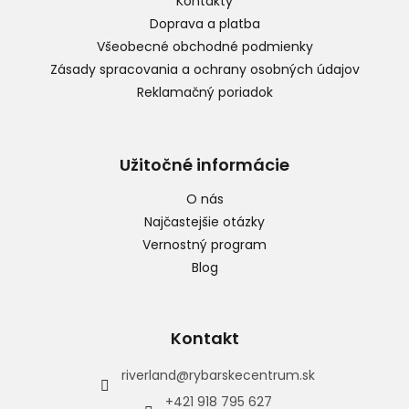
Kontakty
i
Doprava a platba
e
Všeobecné obchodné podmienky
Zásady spracovania a ochrany osobných údajov
Reklamačný poriadok
Užitočné informácie
O nás
Najčastejšie otázky
Vernostný program
Blog
Kontakt
riverland
@
rybarskecentrum.sk
+421 918 795 627