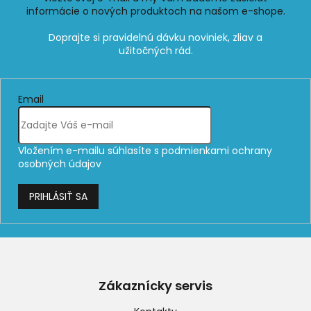
informácie o nových produktoch na našom e-shope.
Email
Vložením e-mailu súhlasíte s
podmienkami ochrany
osobných údajov
PRIHLÁSIŤ SA
Z
á
p
Zákaznícky servis
ä
t