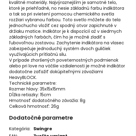
kvalitné materiály. Najvýraznejším je samotné telo,
ktoré je priehľadné, no nesie základnú farbu indikátora
a tak sa pri svietení pomocou chemického svetla
rozžiari vybranou farbou. Toto svetlo môžete do tela
jednochucho vložiť cez spodný otvor zapichnuté v
držiaku matice. Indikátor je k dispozícií až v siedmych
základných farbách, čím ho je možné zladiť s
ľubovoľnou zostavou. Zachytenie indikátora na vlasec
zabezpečuje jednoduchý systém dvoch guličiek
využívajúcich prítlačnú silu.
V prípade zhoršených poveternostných podmienok
alebo pri love na väčšie vzdialenosti je možné indikátor
dodatočne zaťažiť dokúpiteľnými závažiami
HeavyBLOCK.
Technické parametre:
Rozmer hlavy: 35x15x15mm
Dĺžka retiazky: 15cm
Hmotnosť dodatočného závažia: 8g
Celková hmotnosť: 26g
Dodatočné parametre
Kategória
:
Swingre