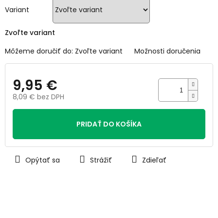
hviezdičiek.
Variant
Zvoľte variant
Môžeme doručiť do:
Zvoľte variant
Možnosti doručenia
9,95 €
8,09 € bez DPH
Jednotková
cena:
PRIDAŤ DO KOŠÍKA
Opýtať sa
Strážiť
Zdieľať