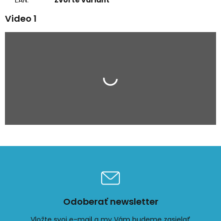
EAN
:
Zvoľte variant
Video 1
Odoberať newsletter
Vložte svoj e-mail a my Vám budeme zasielať