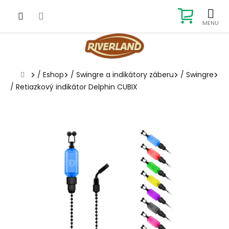
Prejsť
na
NÁKUP
obsah
KOŠÍK
Domov
/
Eshop
/
Swingre a indikátory záberu
/
Swingre
/
Retiazkový indikátor Delphin CUBIX