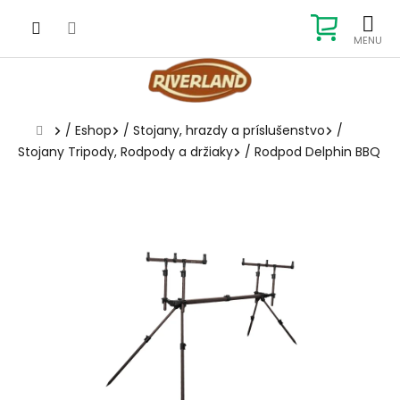
Prejsť
na
NÁKUP
obsah
KOŠÍK
Domov
/
Eshop
/
Stojany, hrazdy a príslušenstvo
/
Stojany Tripody, Rodpody a držiaky
/
Rodpod Delphin BBQ