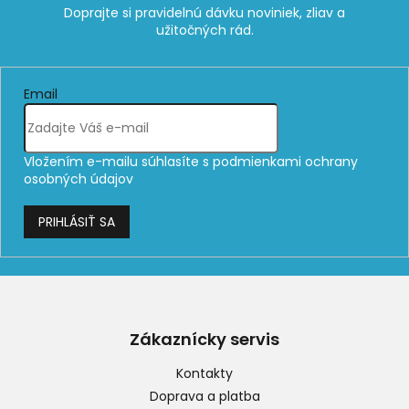
Email
Vložením e-mailu súhlasíte s
podmienkami ochrany
osobných údajov
PRIHLÁSIŤ SA
Z
á
p
Zákaznícky servis
ä
t
Kontakty
i
Doprava a platba
e