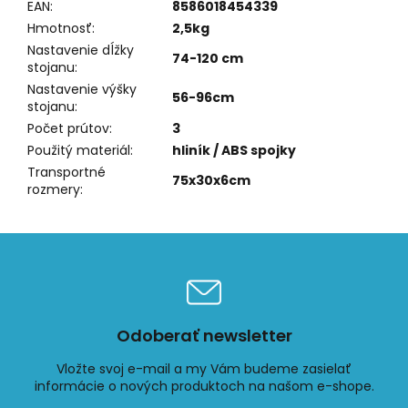
EAN
:
8586018454339
Hmotnosť
:
2,5kg
Nastavenie dĺžky
74-120 cm
stojanu
:
Nastavenie výšky
56-96cm
stojanu
:
Počet prútov
:
3
Použitý materiál
:
hliník / ABS spojky
Transportné
75x30x6cm
rozmery
:
Odoberať newsletter
Vložte svoj e-mail a my Vám budeme zasielať
informácie o nových produktoch na našom e-shope.