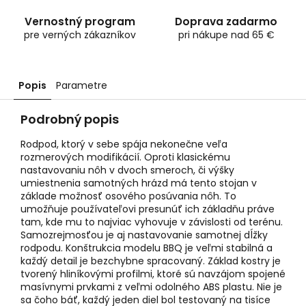
Vernostný program
Doprava zadarmo
pre verných zákazníkov
pri nákupe nad 65 €
Popis
Parametre
Podrobný popis
Rodpod, ktorý v sebe spája nekonečne veľa
rozmerových modifikácií. Oproti klasickému
nastavovaniu nôh v dvoch smeroch, či výšky
umiestnenia samotných hrázd má tento stojan v
základe možnosť osového posúvania nôh. To
umožňuje používateľovi presunúť ich základňu práve
tam, kde mu to najviac vyhovuje v závislosti od terénu.
Samozrejmosťou je aj nastavovanie samotnej dĺžky
rodpodu. Konštrukcia modelu BBQ je veľmi stabilná a
každý detail je bezchybne spracovaný. Základ kostry je
tvorený hliníkovými profilmi, ktoré sú navzájom spojené
masívnymi prvkami z veľmi odolného ABS plastu. Nie je
sa čoho báť, každý jeden diel bol testovaný na tisíce