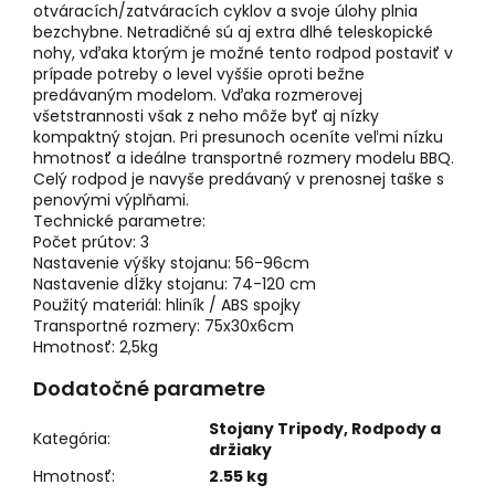
otváracích/zatváracích cyklov a svoje úlohy plnia
bezchybne. Netradičné sú aj extra dlhé teleskopické
nohy, vďaka ktorým je možné tento rodpod postaviť v
prípade potreby o level vyššie oproti bežne
predávaným modelom. Vďaka rozmerovej
všetstrannosti však z neho môže byť aj nízky
kompaktný stojan. Pri presunoch oceníte veľmi nízku
hmotnosť a ideálne transportné rozmery modelu BBQ.
Celý rodpod je navyše predávaný v prenosnej taške s
penovými výplňami.
Technické parametre:
Počet prútov: 3
Nastavenie výšky stojanu: 56-96cm
Nastavenie dĺžky stojanu: 74-120 cm
Použitý materiál: hliník / ABS spojky
Transportné rozmery: 75x30x6cm
Hmotnosť: 2,5kg
Dodatočné parametre
Stojany Tripody, Rodpody a
Kategória
:
držiaky
Hmotnosť
:
2.55 kg