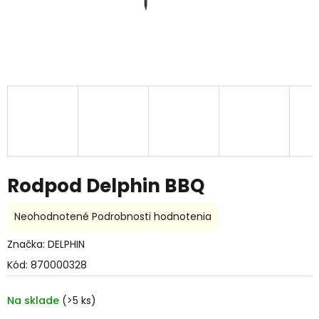
Rodpod Delphin BBQ
Priemerné
Neohodnotené
Podrobnosti hodnotenia
hodnotenie
produktu
Značka:
DELPHIN
je
Kód:
870000328
0,0
z
5
Na sklade
(>5 ks)
hviezdičiek.