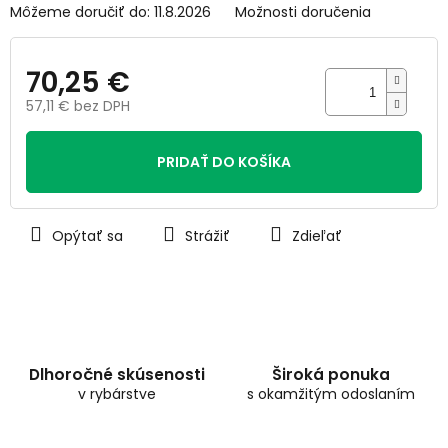
Môžeme doručiť do:
11.8.2026
Možnosti doručenia
70,25 €
57,11 € bez DPH
Jednotková
cena:
PRIDAŤ DO KOŠÍKA
Opýtať sa
Strážiť
Zdieľať
Dlhoročné skúsenosti
Široká ponuka
v rybárstve
s okamžitým odoslaním