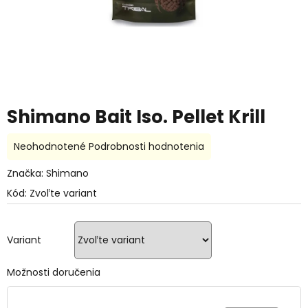
Shimano Bait Iso. Pellet Krill
Priemerné
Neohodnotené
Podrobnosti hodnotenia
hodnotenie
produktu
Značka:
Shimano
je
Kód:
Zvoľte variant
0,0
z
5
hviezdičiek.
Variant
Možnosti doručenia