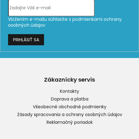
Vložením e-mailu súhlasíte s
podmienkami ochrany
osobných údajov
PRIHLÁSIŤ SA
Z
á
p
Zákaznícky servis
ä
t
Kontakty
i
Doprava a platba
e
Všeobecné obchodné podmienky
Zásady spracovania a ochrany osobných údajov
Reklamačný poriadok