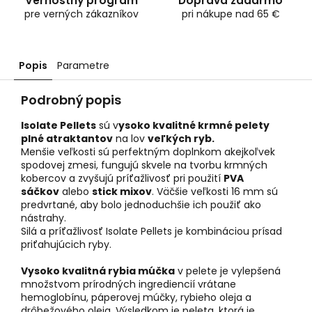
Vernostný program
Doprava zadarmo
pre verných zákazníkov
pri nákupe nad 65 €
Popis
Parametre
Podrobný popis
Isolate Pellets
sú v
ysoko kvalitné krmné pelety
plné atraktantov
na lov
veľkých ryb.
Menšie veľkosti sú perfektným doplnkom akejkoľvek
spodovej zmesi, fungujú skvele na tvorbu krmných
kobercov a zvyšujú príťažlivosť pri použití
PVA
sáčkov
alebo
stick mixov
. Väčšie veľkosti 16 mm sú
predvrtané, aby bolo jednoduchšie ich použiť ako
nástrahy.
Silá a príťažlivosť Isolate Pellets je kombináciou prísad
priťahujúcich ryby.
Vysoko kvalitná rybia múčka
v pelete je vylepšená
množstvom prírodných ingrediencií vrátane
hemoglobínu, páperovej múčky, rybieho oleja a
drôbežového oleja. Výsledkom je peleta, ktorá je