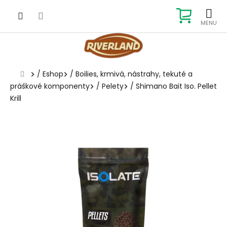
Prejsť
na
NÁKUP
obsah
KOŠÍK
Domov
/
Eshop
/
Boilies, krmivá, nástrahy, tekuté a
práškové komponenty
/
Pelety
/
Shimano Bait Iso. Pellet
Krill