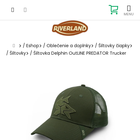
Prejsť
na
NÁKUP
obsah
KOŠÍK
Domov
/
Eshop
/
Oblečenie a doplnky
/
Šiltovky čiapky
/
Šiltovky
/
Šiltovka Delphin OutLINE PREDATOR Trucker