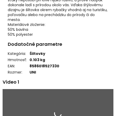
šťuky nepôsobí pri love nijako rušivo, a práve naopak
dokonale ladí s prírodou okolo vás. Vďaka štýlovému
dizajnu je šiltovka okrem rybačky vhodná aj na turistiku,
poľovačku alebo na prechádzku do prírody či do
mesta.
Materiálové zloženie:
50% bavlna
50% polyester
Dodatočné parametre
Kategória
:
Šiltovky
Hmotnosť
:
0.103 kg
EAN
:
8586018527330
Rozmer
:
UNI
Video 1