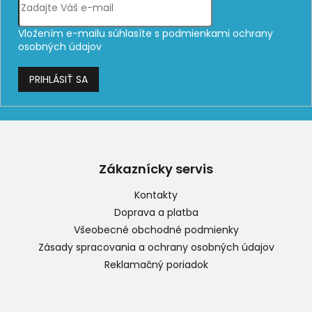
Vložením e-mailu súhlasíte s
podmienkami ochrany
osobných údajov
PRIHLÁSIŤ SA
Z
á
p
Zákaznícky servis
ä
t
Kontakty
i
Doprava a platba
e
Všeobecné obchodné podmienky
Zásady spracovania a ochrany osobných údajov
Reklamačný poriadok