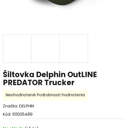
Šiltovka Delphin OutLINE
PREDATOR Trucker
Priemerné
Neohodnotené
Podrobnosti hodnotenia
hodnotenie
produktu
Značka:
DELPHIN
je
Kód:
101005489
0,0
z
5