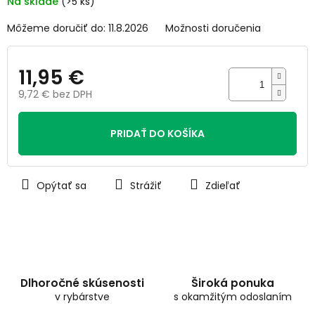
Na sklade
(>5 ks)
hviezdičiek.
Môžeme doručiť do:
11.8.2026
Možnosti doručenia
11,95 €
9,72 € bez DPH
Jednotková
cena:
PRIDAŤ DO KOŠÍKA
Opýtať sa
Strážiť
Zdieľať
Dlhoročné skúsenosti
Široká ponuka
v rybárstve
s okamžitým odoslaním