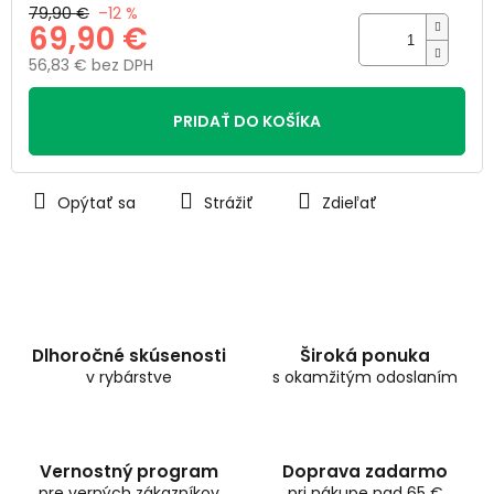
79,90 €
–12 %
69,90 €
56,83 € bez DPH
Jednotková
cena:
PRIDAŤ DO KOŠÍKA
Opýtať sa
Strážiť
Zdieľať
Dlhoročné skúsenosti
Široká ponuka
v rybárstve
s okamžitým odoslaním
Vernostný program
Doprava zadarmo
pre verných zákazníkov
pri nákupe nad 65 €