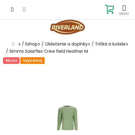
Prejsť
na
NÁKUP
obsah
KOŠÍK
Domov
/
Eshop
/
Oblečenie a doplnky
/
Tričká a košele
/
Simms Solarflex Crew field Heather M
Akcia
Výpredaj