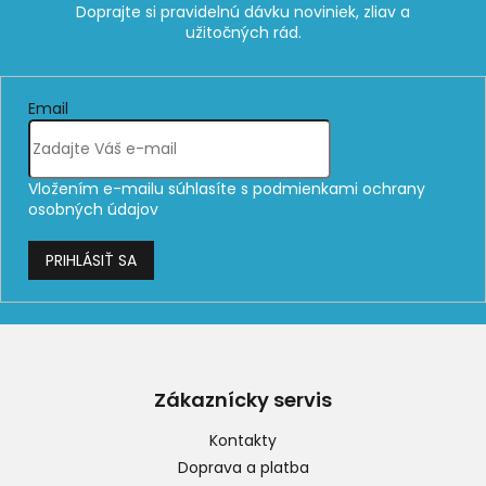
Email
Vložením e-mailu súhlasíte s
podmienkami ochrany
osobných údajov
PRIHLÁSIŤ SA
Z
á
p
Zákaznícky servis
ä
t
Kontakty
i
Doprava a platba
e