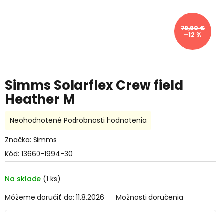
79,90 €
–12 %
Simms Solarflex Crew field
Heather M
Priemerné
Neohodnotené
Podrobnosti hodnotenia
hodnotenie
produktu
Značka:
Simms
je
Kód:
13660-1994-30
0,0
z
5
Na sklade
(1 ks)
hviezdičiek.
Môžeme doručiť do:
11.8.2026
Možnosti doručenia