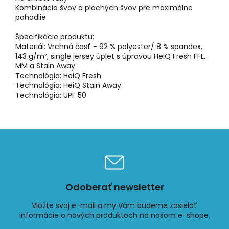
Kombinácia švov a plochých švov pre maximálne
pohodlie
Špecifikácie produktu:
Materiál: Vrchná časť - 92 % polyester/ 8 % spandex,
143 g/m², single jersey úplet s úpravou HeiQ Fresh FFL,
MM a Stain Away
Technológia: HeiQ Fresh
Technológia: HeiQ Stain Away
Technológia: UPF 50
Odoberať newsletter
Vložte svoj e-mail a my Vám budeme zasielať
informácie o nových produktoch na našom e-shope.