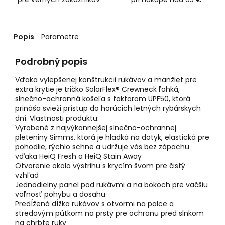
Popis
Parametre
Podrobný popis
Vďaka vylepšenej konštrukcii rukávov a manžiet pre
extra krytie je tričko SolarFlex® Crewneck ľahká,
slnečno-ochranná košeľa s faktorom UPF50, ktorá
prináša svieži prístup do horúcich letných rybárskych
dní. Vlastnosti produktu:
Vyrobené z najvýkonnejšej slnečno-ochrannej
pleteniny Simms, ktorá je hladká na dotyk, elastická pre
pohodlie, rýchlo schne a udržuje vás bez zápachu
vďaka HeiQ Fresh a HeiQ Stain Away
Otvorenie okolo výstrihu s krycím švom pre čistý
vzhľad
Jednodielny panel pod rukávmi a na bokoch pre väčšiu
voľnosť pohybu a dosahu
Predĺžená dĺžka rukávov s otvormi na palce a
stredovým pútkom na prsty pre ochranu pred slnkom
na chrbte ruky