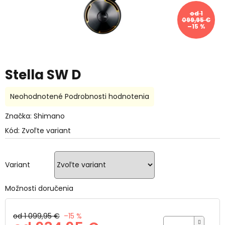
od 1
099,95 €
–15 %
Stella SW D
Priemerné
Neohodnotené
Podrobnosti hodnotenia
hodnotenie
produktu
Značka:
Shimano
je
Kód:
Zvoľte variant
0,0
z
5
hviezdičiek.
Variant
Možnosti doručenia
od 1 099,95 €
–15 %