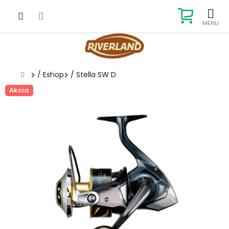
Prejsť
na
NÁKUP
obsah
KOŠÍK
Domov
/
Eshop
/
Stella SW D
Akcia