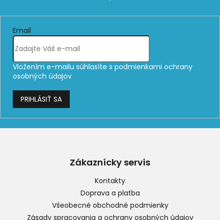
Email
Vložením e-mailu súhlasíte s
podmienkami ochrany
osobných údajov
PRIHLÁSIŤ SA
Z
á
p
Zákaznícky servis
ä
t
Kontakty
i
Doprava a platba
e
Všeobecné obchodné podmienky
Zásady spracovania a ochrany osobných údajov