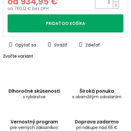
od
934,95 €
od
760,12 €
bez DPH
Jednotková
cena:
PRIDAŤ DO KOŠÍKA
Opýtať sa
Strážiť
Zdieľať
Zvoľte variant
Dlhoročné skúsenosti
Široká ponuka
v rybárstve
s okamžitým odoslaním
Vernostný program
Doprava zadarmo
pre verných zákazníkov
pri nákupe nad 65 €