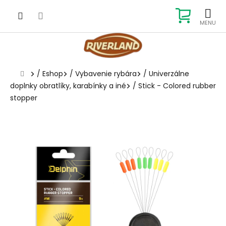
Prejsť
na
NÁKUP
obsah
KOŠÍK
Domov
/
Eshop
/
Vybavenie rybára
/
Univerzálne
doplnky obratlíky, karabínky a iné
/
Stick - Colored rubber
stopper