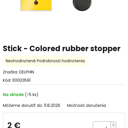
Stick - Colored rubber stopper
Priemerné
Neohodnotené
Podrobnosti hodnotenia
hodnotenie
produktu
Značka:
DELPHIN
je
Kód:
101003591
0,0
z
5
Na sklade
(>5 ks)
hviezdičiek.
Môžeme doručiť do:
11.8.2026
Možnosti doručenia
2 €