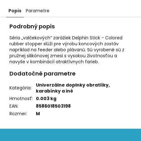
Popis
Parametre
Podrobný popis
Séria „valčekových“ zarážiek Delphin Stick - Colored
rubber stopper slúži pre výrobu koncových zostáv
napríklad na feeder alebo plávanú. Sú vyrobené sú z
pružnej silikónovej zmesi s vysokou životnosťou a
navyše v kombinácií atraktívnych farieb.
Dodatočné parametre
Univerzálne doplnky obratlíky,
Kategória
:
karabínky a iné
Hmotnosť
:
0.003 kg
EAN
:
8586018503198
Rozmer
:
M