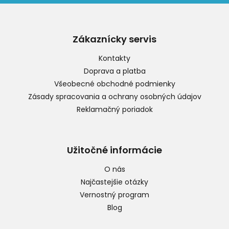
Z
á
p
Zákaznícky servis
ä
t
Kontakty
i
Doprava a platba
e
Všeobecné obchodné podmienky
Zásady spracovania a ochrany osobných údajov
Reklamačný poriadok
Užitočné informácie
O nás
Najčastejšie otázky
Vernostný program
Blog