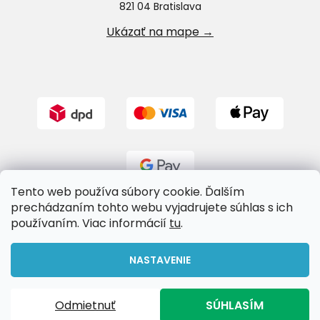
821 04 Bratislava
Ukázať na mape →
Tento web používa súbory cookie. Ďalším
prechádzaním tohto webu vyjadrujete súhlas s ich
používaním. Viac informácií
tu
.
Vytvoril Shoptet
NASTAVENIE
Copyright 2026
Riverland.sk
. Všetky práva vyhradené.
Odmietnuť
SÚHLASÍM
Upraviť nastavenie cookies