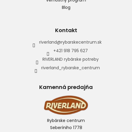
Vernostný program
Blog
Kontakt
riverland
@
rybarskecentrum.sk
+421 918 795 627
RIVERLAND rybárske potreby
riverland_rybarske_centrum
Kamenná predajňa
Rybárske centrum
Seberíniho 1778