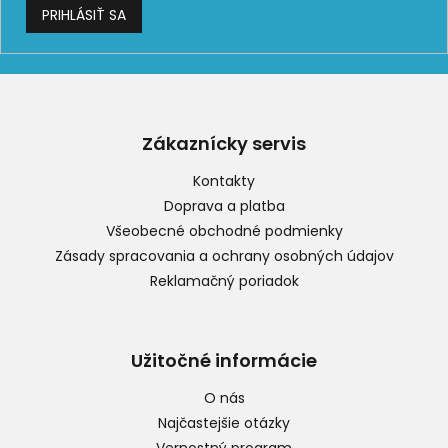
PRIHLÁSIŤ SA
Z
á
p
Zákaznícky servis
ä
t
Kontakty
i
Doprava a platba
e
Všeobecné obchodné podmienky
Zásady spracovania a ochrany osobných údajov
Reklamačný poriadok
Užitočné informácie
O nás
Najčastejšie otázky