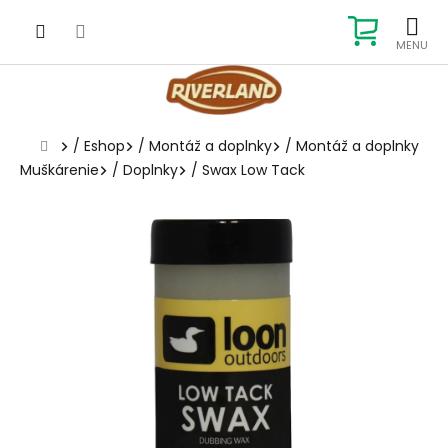
Prejsť
na
NÁKUP
obsah
KOŠÍK
Domov
/
Eshop
/
Montáž a doplnky
/
Montáž a doplnky
Muškárenie
/
Doplnky
/
Swax Low Tack