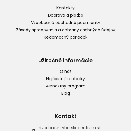
t
Kontakty
i
Doprava a platba
e
Všeobecné obchodné podmienky
Zásady spracovania a ochrany osobných údajov
Reklamačný poriadok
Užitočné informácie
O nás
Najčastejšie otázky
Vernostný program
Blog
Kontakt
riverland
@
rybarskecentrum.sk