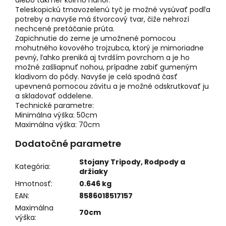
alebo takmer kolmo nahor.
Teleskopickú tmavozelenú tyč je možné vysúvať podľa
potreby a navyše má štvorcový tvar, čiže nehrozí
nechcené pretáčanie prúta.
Zapichnutie do zeme je umožnené pomocou
mohutného kovového trojzubca, ktorý je mimoriadne
pevný, ľahko preniká aj tvrdším povrchom a je ho
možné zašliapnuť nohou, prípadne zabiť gumeným
kladivom do pôdy. Navyše je celá spodná časť
upevnená pomocou závitu a je možné odskrutkovať ju
a skladovať oddelene.
Technické parametre:
Minimálna výška: 50cm
Maximálna výška: 70cm
Dodatočné parametre
Stojany Tripody, Rodpody a
Kategória
:
držiaky
Hmotnosť
:
0.646 kg
EAN
:
8586018517157
Maximálna
70cm
výška
: