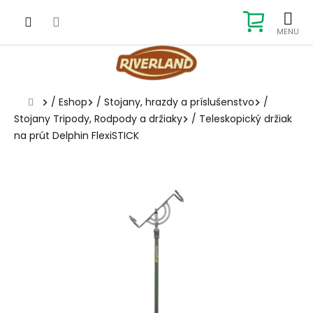
Prejsť
na
NÁKUP
obsah
KOŠÍK
Domov
/
Eshop
/
Stojany, hrazdy a príslušenstvo
/
Stojany Tripody, Rodpody a držiaky
/
Teleskopický držiak
na prút Delphin FlexiSTICK