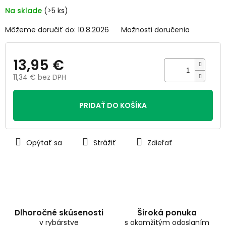
5
Na sklade
(>5 ks)
hviezdičiek.
Môžeme doručiť do:
10.8.2026
Možnosti doručenia
13,95 €
11,34 € bez DPH
Jednotková
cena:
PRIDAŤ DO KOŠÍKA
Opýtať sa
Strážiť
Zdieľať
Dlhoročné skúsenosti
Široká ponuka
v rybárstve
s okamžitým odoslaním