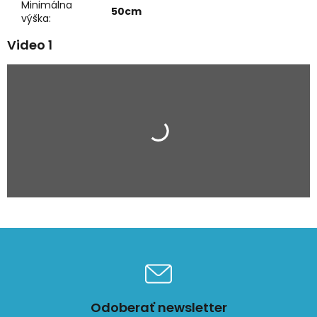
Minimálna
50cm
výška
:
Video 1
Odoberať newsletter