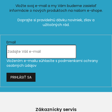
Vložte svoj e-mail a my Vám budeme zasielať
informácie o nových produktoch na našom e-shope.
Email
Vložením e-mailu súhlasíte s
podmienkami ochrany
osobných údajov
PRIHLÁSIŤ SA
Z
á
p
Zákaznícky servis
ä