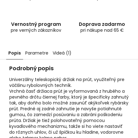
Vernostný program
Doprava zadarmo
pre verných zákazníkov
pri nákupe nad 65 €
Popis
Parametre
Videá (1)
Podrobný popis
Univerzálny teleskopický držiak na prút, využiteľný pre
väčšinu rybolovných techník.
Vrchná časť držiaca prút je vyformovaná z hrubého a
pevného drôtu čiernej farby, ktorý je špecificky zahnutý
tak, aby doňho bolo možné zasunúť akýkoľvek rybársky
prút. Predné aj zadné zahnutie je navyše potiahnuté
gumou, čo zamedzí posúvaniu a zabráni poškodeniu
prúta. Držiak je tiež polohovateľný pomocou
kyvadlového mechanizmu, takže si ho viete nastaviť
do rôznych uhlov, či už špičkou ku hladine, vodorovne