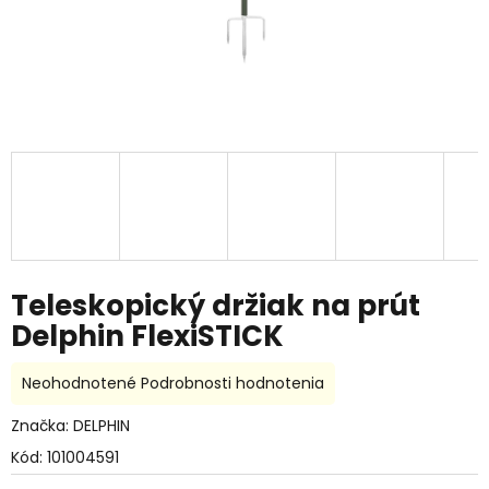
Teleskopický držiak na prút
Delphin FlexiSTICK
Priemerné
Neohodnotené
Podrobnosti hodnotenia
hodnotenie
produktu
Značka:
DELPHIN
je
Kód:
101004591
0,0
z