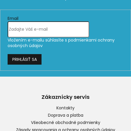
Email
Vložením e-mailu súhlasíte s
podmienkami ochrany
osobných údajov
PRIHLÁSIŤ SA
Z
á
p
Zákaznícky servis
ä
t
Kontakty
i
Doprava a platba
e
Všeobecné obchodné podmienky
Zásady spracovania a ochrany osobných údajov