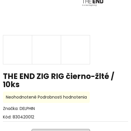
THE END ZIG RIG čierno-žlté /
10ks
Priemerné
Neohodnotené
Podrobnosti hodnotenia
hodnotenie
produktu
Značka:
DELPHIN
je
Kód:
830420012
0,0
z
5