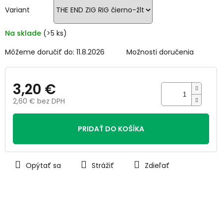
hviezdičiek.
Variant
Na sklade
(>5 ks)
Môžeme doručiť do:
11.8.2026
Možnosti doručenia
3,20 €
2,60 € bez DPH
Jednotková
cena:
PRIDAŤ DO KOŠÍKA
Opýtať sa
Strážiť
Zdieľať