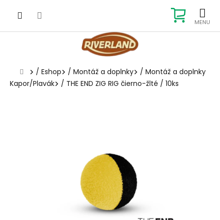
Prejsť
na
NÁKUP
obsah
KOŠÍK
Domov
/
Eshop
/
Montáž a doplnky
/
Montáž a doplnky
Kapor/Plavák
/
THE END ZIG RIG čierno-žlté / 10ks