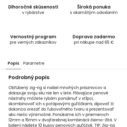
Dlhoročné skúsenosti
Široká ponuka
v rybárstve
s okamžitým odoslaním
Vernostný program
Doprava zadarmo
pre verných zákazníkov
pri nákupe nad 65 €
Popis
Parametre
Podrobný popis
Obľúbený zig-rig si našiel mnohých priaznivcov a
dokazuje svoju silu nie len v lete. Plávajúce penové
nástrahy môžete rybám ponúknuť v stĺpci,
skombinovať ich s potápavými guľôčkami, dipovať či
dokonca orezať do ľubovoľného tvaru a prezentovať
ako niečo výnimočné. Ponúkame ich v priemeroch
12mm a 15mm v dvojfarebnej kombinácii čierno-žltá. V
balení nájdete 10 kusov penových guľôčok. TIP: Zig-rig