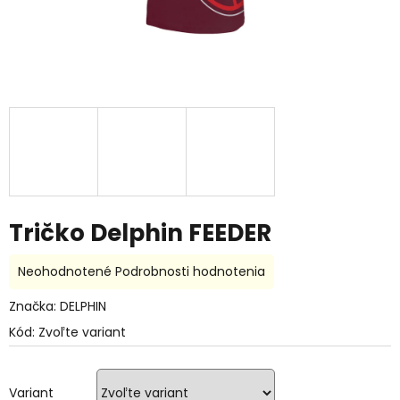
Tričko Delphin FEEDER
Priemerné
Neohodnotené
Podrobnosti hodnotenia
hodnotenie
produktu
Značka:
DELPHIN
je
Kód:
Zvoľte variant
0,0
z
5
hviezdičiek.
Variant