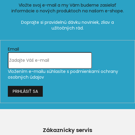
Vložte svoj e-mail a my Vám budeme zasielať
informácie o nových produktoch na našom e-shope.
Email
Vložením e-mailu súhlasíte s
podmienkami ochrany
osobných údajov
PRIHLÁSIŤ SA
Z
á
p
Zákaznícky servis
ä