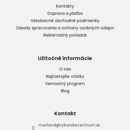
t
Kontakty
i
Doprava a platba
e
Všeobecné obchodné podmienky
Zásady spracovania a ochrany osobných údajov
Reklamačný poriadok
Užitočné informácie
O nás
Najčastejšie otázky
Vernostný program
Blog
Kontakt
riverland
@
rybarskecentrum.sk