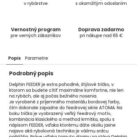
v rybárstve
s okamžitým odoslaním
Vernostný program
Doprava zadarmo
pre verných zákazníkov
pri nákupe nad 65 €
Popis
Parametre
Podrobný popis
Delphin FEEDER je extra pohodlné, štýlové tričko, v
ktorom sa budete cítiť maximálne komfortne, nie len
na rybách, ale aj počas bežného nosenia.
Je vyrobené z príjemného materiálu bordovej farby,
čím dokonale zapadne do feedrovej série ATOMA. Na
boku trička je vyobrazený veľký feedrový motív,
kombinácia klasického a method krmítka, spolu s
nápisom FEEDER, vďaka ktorému dáte okoliu jasne
najavo aká rybolovná technika je vášmu srdcu
najbližšia. Práve vďaka tomuto dizajnu sa stáva Delphin