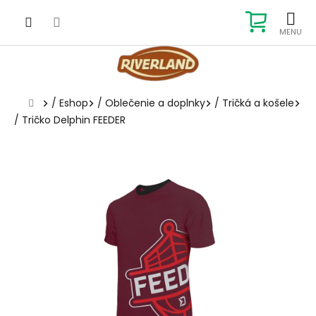
Prejsť
na
NÁKUP
obsah
KOŠÍK
Domov
/
Eshop
/
Oblečenie a doplnky
/
Tričká a košele
/
Tričko Delphin FEEDER