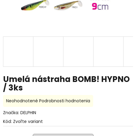
Umelá nástraha BOMB! HYPNO
/ 3ks
Priemerné
Neohodnotené
Podrobnosti hodnotenia
hodnotenie
produktu
Značka:
DELPHIN
je
Kód:
Zvoľte variant
0,0
z
5