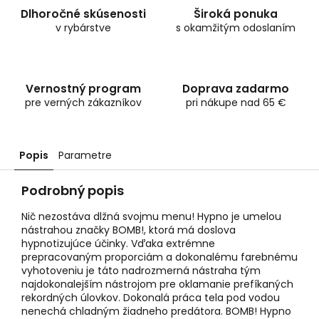
Dlhoročné skúsenosti
Široká ponuka
v rybárstve
s okamžitým odoslaním
Vernostný program
Doprava zadarmo
pre verných zákazníkov
pri nákupe nad 65 €
Popis
Parametre
Podrobný popis
Nič nezostáva dlžná svojmu menu! Hypno je umelou
nástrahou značky BOMB!, ktorá má doslova
hypnotizujúce účinky. Vďaka extrémne
prepracovaným proporciám a dokonalému farebnému
vyhotoveniu je táto nadrozmerná nástraha tým
najdokonalejším nástrojom pre oklamanie prefíkaných
rekordných úlovkov. Dokonalá práca tela pod vodou
nenechá chladným žiadneho predátora. BOMB! Hypno