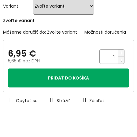
hviezdičiek.
Variant
Zvoľte variant
Môžeme doručiť do:
Zvoľte variant
Možnosti doručenia
6,95 €
5,65 € bez DPH
Jednotková
cena:
PRIDAŤ DO KOŠÍKA
Opýtať sa
Strážiť
Zdieľať