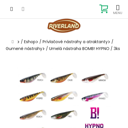
Prejsť
na
NÁKUP
obsah
KOŠÍK
Domov
/
Eshop
/
Prívlačové nástrahy a atraktanty
/
Gumené nástrahy
/
Umelá nástraha BOMB! HYPNO / 3ks