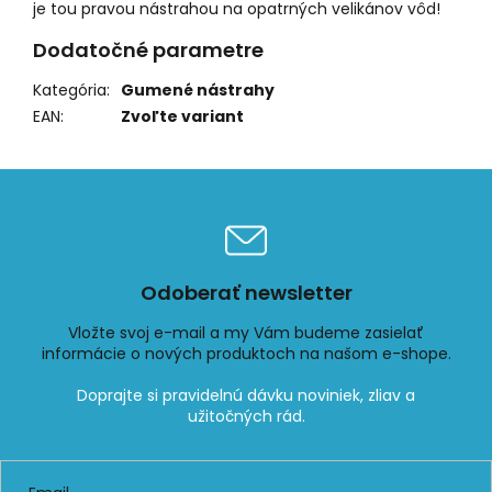
je tou pravou nástrahou na opatrných velikánov vôd!
Dodatočné parametre
Kategória
:
Gumené nástrahy
EAN
:
Zvoľte variant
Odoberať newsletter
Vložte svoj e-mail a my Vám budeme zasielať
informácie o nových produktoch na našom e-shope.