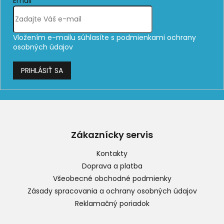
Email
Vložením e-mailu súhlasíte s
podmienkami ochrany
osobných údajov
PRIHLÁSIŤ SA
Z
á
p
Zákaznícky servis
ä
t
Kontakty
i
Doprava a platba
e
Všeobecné obchodné podmienky
Zásady spracovania a ochrany osobných údajov
Reklamačný poriadok