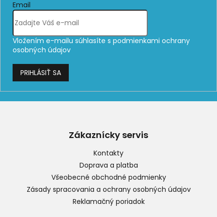
Email
Vložením e-mailu súhlasíte s
podmienkami ochrany
osobných údajov
PRIHLÁSIŤ SA
Z
á
p
Zákaznícky servis
ä
t
Kontakty
i
Doprava a platba
e
Všeobecné obchodné podmienky
Zásady spracovania a ochrany osobných údajov
Reklamačný poriadok