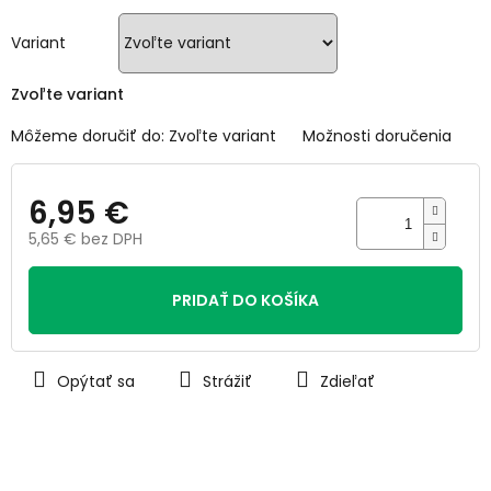
5
hviezdičiek.
Variant
Zvoľte variant
Môžeme doručiť do:
Zvoľte variant
Možnosti doručenia
6,95 €
5,65 € bez DPH
Jednotková
cena:
PRIDAŤ DO KOŠÍKA
Opýtať sa
Strážiť
Zdieľať