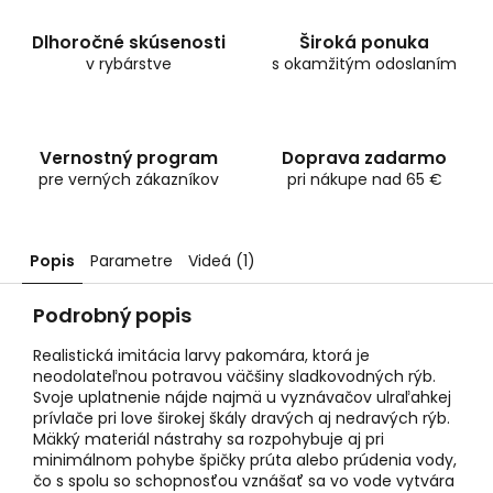
Dlhoročné skúsenosti
Široká ponuka
v rybárstve
s okamžitým odoslaním
Vernostný program
Doprava zadarmo
pre verných zákazníkov
pri nákupe nad 65 €
Popis
Parametre
Videá (1)
Podrobný popis
Realistická imitácia larvy pakomára, ktorá je
neodolateľnou potravou väčšiny sladkovodných rýb.
Svoje uplatnenie nájde najmä u vyznávačov ulraľahkej
prívlače pri love širokej škály dravých aj nedravých rýb.
Mäkký materiál nástrahy sa rozpohybuje aj pri
minimálnom pohybe špičky prúta alebo prúdenia vody,
čo s spolu so schopnosťou vznášať sa vo vode vytvára