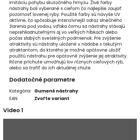
imitáciu pohybu skutočného hmyzu. Živé farby
nástrahy boli vyberané s cieľom čo najlepšie zaujať
pozornosť lovenej ryby. Použité farby sú navyše UV
aktívne, čo spôsobuje intenzívnejší odraz slnečného
žiarenia pod vodou, vďaka čomu sa nástrahy stávajú
neprehliadnuteľnými aj vo veľkých hĺbkach alebo
počas slabých svetelných podmienok. Pre zvýšenie
atraktivity sú nástrahy uložené v nádobe s tekutým
atraktantom, do ktorého je možné opätovne uložiť
použitú nástrahu pre opätovné zvýšenie jej atraktivity.
Rôzne príchute umožňujú lov rôznych cieľových rýb,
alebo sa trafiť do ich aktuálnej chute.
Dodatočné parametre
Kategória
:
Gumené nástrahy
EAN
:
Zvoľte variant
Video 1