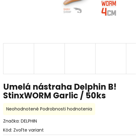
Umelá nástraha Delphin B!
StinxWORM Garlic / 50ks
Priemerné
Neohodnotené
Podrobnosti hodnotenia
hodnotenie
produktu
Značka:
DELPHIN
je
Kód:
Zvoľte variant
0,0
z