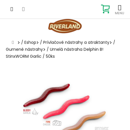
Prejsť
na
NÁKUP
obsah
KOŠÍK
Domov
/
Eshop
/
Prívlačové nástrahy a atraktanty
/
Gumené nástrahy
/
Umelá nástraha Delphin B!
StinxWORM Garlic / 50ks