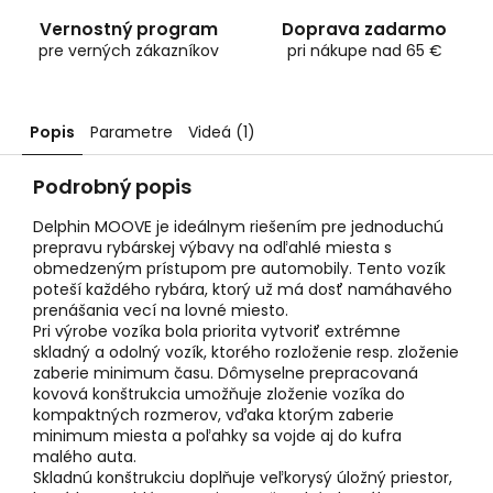
Vernostný program
Doprava zadarmo
pre verných zákazníkov
pri nákupe nad 65 €
Popis
Parametre
Videá (1)
Podrobný popis
Delphin MOOVE je ideálnym riešením pre jednoduchú
prepravu rybárskej výbavy na odľahlé miesta s
obmedzeným prístupom pre automobily. Tento vozík
poteší každého rybára, ktorý už má dosť namáhavého
prenášania vecí na lovné miesto.
Pri výrobe vozíka bola priorita vytvoriť extrémne
skladný a odolný vozík, ktorého rozloženie resp. zloženie
zaberie minimum času. Dômyselne prepracovaná
kovová konštrukcia umožňuje zloženie vozíka do
kompaktných rozmerov, vďaka ktorým zaberie
minimum miesta a poľahky sa vojde aj do kufra
malého auta.
Skladnú konštrukciu doplňuje veľkorysý úložný priestor,