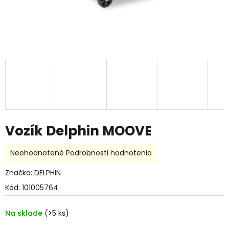
Vozík Delphin MOOVE
Priemerné
Neohodnotené
Podrobnosti hodnotenia
hodnotenie
produktu
Značka:
DELPHIN
je
Kód:
101005764
0,0
z
5
Na sklade
(>5 ks)
hviezdičiek.