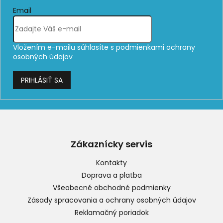
Email
Vložením e-mailu súhlasíte s
podmienkami ochrany
osobných údajov
PRIHLÁSIŤ SA
Z
á
p
Zákaznícky servis
ä
t
Kontakty
i
Doprava a platba
e
Všeobecné obchodné podmienky
Zásady spracovania a ochrany osobných údajov
Reklamačný poriadok