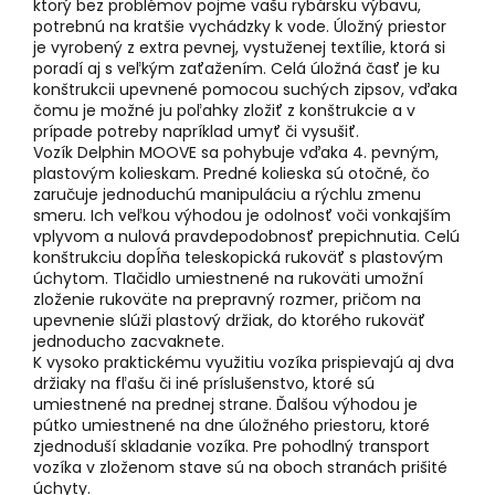
ktorý bez problémov pojme vašu rybársku výbavu,
potrebnú na kratšie vychádzky k vode. Úložný priestor
je vyrobený z extra pevnej, vystuženej textílie, ktorá si
poradí aj s veľkým zaťažením. Celá úložná časť je ku
konštrukcii upevnené pomocou suchých zipsov, vďaka
čomu je možné ju poľahky zložiť z konštrukcie a v
prípade potreby napríklad umyť či vysušiť.
Vozík Delphin MOOVE sa pohybuje vďaka 4. pevným,
plastovým kolieskam. Predné kolieska sú otočné, čo
zaručuje jednoduchú manipuláciu a rýchlu zmenu
smeru. Ich veľkou výhodou je odolnosť voči vonkajším
vplyvom a nulová pravdepodobnosť prepichnutia. Celú
konštrukciu dopĺňa teleskopická rukoväť s plastovým
úchytom. Tlačidlo umiestnené na rukoväti umožní
zloženie rukoväte na prepravný rozmer, pričom na
upevnenie slúži plastový držiak, do ktorého rukoväť
jednoducho zacvaknete.
K vysoko praktickému využitiu vozíka prispievajú aj dva
držiaky na fľašu či iné príslušenstvo, ktoré sú
umiestnené na prednej strane. Ďalšou výhodou je
pútko umiestnené na dne úložného priestoru, ktoré
zjednoduší skladanie vozíka. Pre pohodlný transport
vozíka v zloženom stave sú na oboch stranách prišité
úchyty.