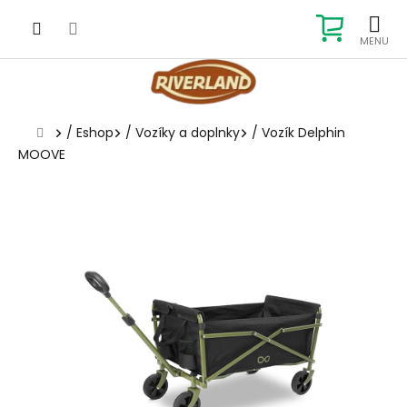
Prejsť
na
NÁKUP
obsah
KOŠÍK
Domov
/
Eshop
/
Vozíky a doplnky
/
Vozík Delphin
MOOVE