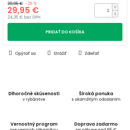
39,95 €
–25 %
29,95 €
24,35 € bez DPH
Jednotková
cena:
PRIDAŤ DO KOŠÍKA
Opýtať sa
Strážiť
Zdieľať
Dlhoročné skúsenosti
Široká ponuka
v rybárstve
s okamžitým odoslaním
Vernostný program
Doprava zadarmo
pre verných zákazníkov
pri nákupe nad 65 €