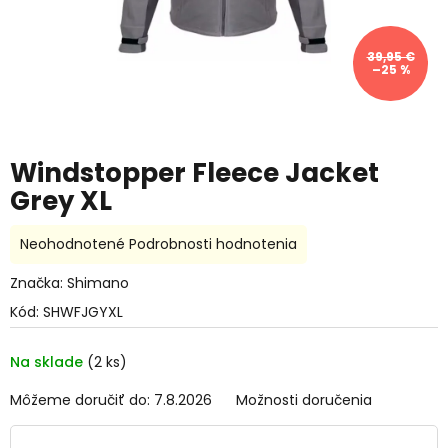
39,95 €
–25 %
Windstopper Fleece Jacket
Grey XL
Priemerné
Neohodnotené
Podrobnosti hodnotenia
hodnotenie
produktu
Značka:
Shimano
je
Kód:
SHWFJGYXL
0,0
z
5
Na sklade
(2 ks)
hviezdičiek.
Môžeme doručiť do:
7.8.2026
Možnosti doručenia