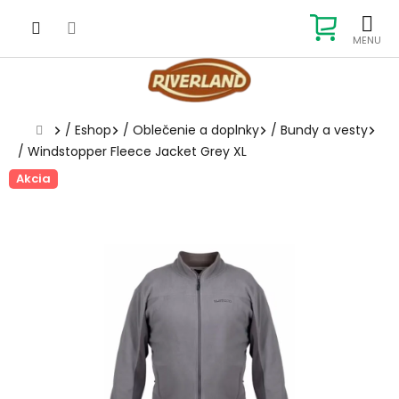
Prejsť
na
NÁKUP
obsah
KOŠÍK
Domov
/
Eshop
/
Oblečenie a doplnky
/
Bundy a vesty
/
Windstopper Fleece Jacket Grey XL
Akcia