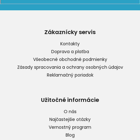
Z
á
p
Zákaznícky servis
ä
t
Kontakty
i
Doprava a platba
e
Všeobecné obchodné podmienky
Zásady spracovania a ochrany osobných údajov
Reklamačný poriadok
Užitočné informácie
O nás
Najčastejšie otázky
Vernostný program
Blog