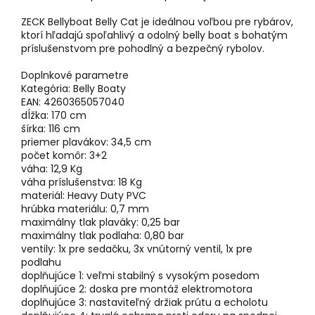
ZECK Bellyboat Belly Cat je ideálnou voľbou pre rybárov,
ktorí hľadajú spoľahlivý a odolný belly boat s bohatým
príslušenstvom pre pohodlný a bezpečný rybolov.
Doplnkové parametre
Kategória: Belly Boaty
EAN: 4260365057040
dĺžka: 170 cm
šírka: 116 cm
priemer plavákov: 34,5 cm
počet komôr: 3+2
váha: 12,9 Kg
váha príslušenstva: 18 Kg
materiál: Heavy Duty PVC
hrúbka materiálu: 0,7 mm
maximálny tlak plaváky: 0,25 bar
maximálny tlak podlaha: 0,80 bar
ventily: 1x pre sedačku, 3x vnútorný ventil, 1x pre
podlahu
doplňujúce 1: veľmi stabilný s vysokým posedom
doplňujúce 2: doska pre montáž elektromotora
doplňujúce 3: nastaviteľný držiak prútu a echolotu