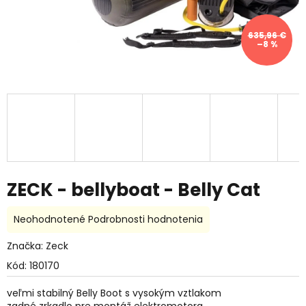
635,96 €
–8 %
ZECK - bellyboat - Belly Cat
Priemerné
Neohodnotené
Podrobnosti hodnotenia
hodnotenie
produktu
Značka:
Zeck
je
Kód:
180170
0,0
z
veľmi stabilný Belly Boot s vysokým vztlakom
5