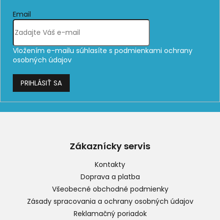
Email
Vložením e-mailu súhlasíte s
podmienkami ochrany
osobných údajov
PRIHLÁSIŤ SA
Z
á
p
Zákaznícky servis
ä
t
Kontakty
i
Doprava a platba
e
Všeobecné obchodné podmienky
Zásady spracovania a ochrany osobných údajov
Reklamačný poriadok