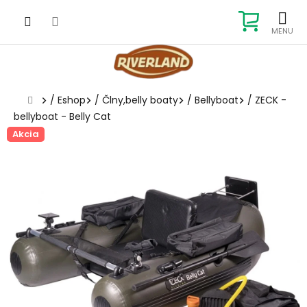
Prejsť
na
NÁKUP
obsah
KOŠÍK
Domov
/
Eshop
/
Člny,belly boaty
/
Bellyboat
/
ZECK -
bellyboat - Belly Cat
Akcia