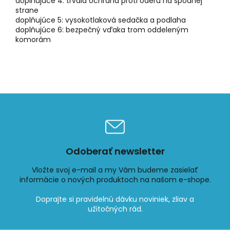
doplňujúce 4: trvalá ochrana proti oderu na spodnej
strane
doplňujúce 5: vysokotlaková sedačka a podlaha
doplňujúce 6: bezpečný vďaka trom oddeleným
komorám
Odoberať newsletter
Vložte svoj e-mail a my Vám budeme zasielať
informácie o nových produktoch na našom e-shope.