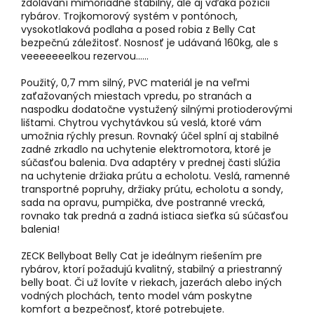
zdolávaní mimoriadne stabilný, ale aj vďaka pozícii
rybárov. Trojkomorový systém v pontónoch,
vysokotlaková podlaha a posed robia z Belly Cat
bezpečnú záležitosť. Nosnosť je udávaná 160kg, ale s
veeeeeeelkou rezervou......
Použitý, 0,7 mm silný, PVC materiál je na veľmi
zaťažovaných miestach vpredu, po stranách a
naspodku dodatočne vystužený silnými protioderovými
lištami. Chytrou vychytávkou sú veslá, ktoré vám
umožnia rýchly presun. Rovnaký účel splní aj stabilné
zadné zrkadlo na uchytenie elektromotora, ktoré je
súčasťou balenia. Dva adaptéry v prednej časti slúžia
na uchytenie držiaka prútu a echolotu. Veslá, ramenné
transportné popruhy, držiaky prútu, echolotu a sondy,
sada na opravu, pumpička, dve postranné vrecká,
rovnako tak predná a zadná istiaca sieťka sú súčasťou
balenia!
ZECK Bellyboat Belly Cat je ideálnym riešením pre
rybárov, ktorí požadujú kvalitný, stabilný a priestranný
belly boat. Či už lovíte v riekach, jazerách alebo iných
vodných plochách, tento model vám poskytne
komfort a bezpečnosť, ktoré potrebujete.