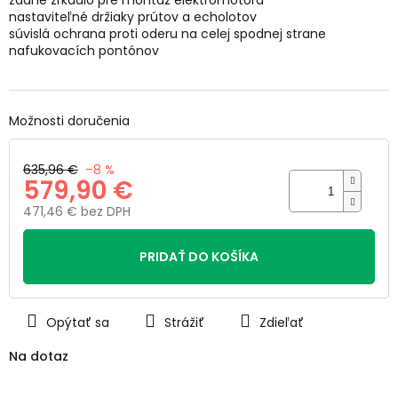
zadné zrkadlo pre montáž elektromotora
hviezdičiek.
nastaviteľné držiaky prútov a echolotov
súvislá ochrana proti oderu na celej spodnej strane
nafukovacích pontónov
Možnosti doručenia
635,96 €
–8 %
579,90 €
471,46 € bez DPH
Jednotková
cena:
PRIDAŤ DO KOŠÍKA
Opýtať sa
Strážiť
Zdieľať
Na dotaz