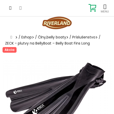
Prejsť
na
NÁKUP
obsah
KOŠÍK
Domov
/
Eshop
/
Člny,belly boaty
/
Príslušenstvo
/
ZECK - plutvy na BellyBoat – Belly Boat Fins Long
Akcia