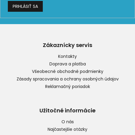
PRIHLÁSIŤ SA
Z
á
p
Zákaznícky servis
ä
t
Kontakty
i
Doprava a platba
e
Všeobecné obchodné podmienky
Zásady spracovania a ochrany osobných údajov
Reklamačný poriadok
Užitočné informácie
O nás
Najčastejšie otázky