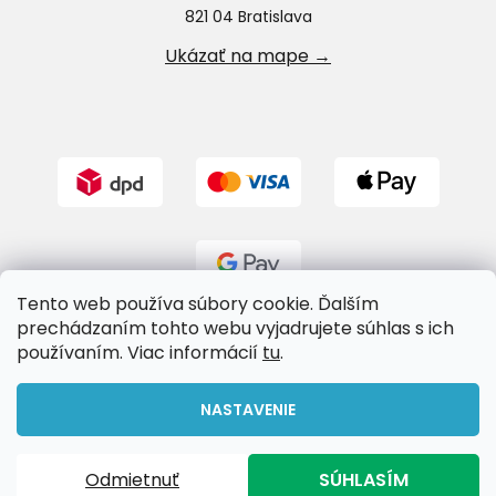
821 04 Bratislava
Ukázať na mape →
Tento web používa súbory cookie. Ďalším
prechádzaním tohto webu vyjadrujete súhlas s ich
používaním. Viac informácií
tu
.
Vytvoril Shoptet
NASTAVENIE
Copyright 2026
Riverland.sk
. Všetky práva vyhradené.
Odmietnuť
SÚHLASÍM
Upraviť nastavenie cookies