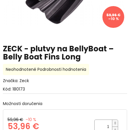
59,96 €
–10 %
ZECK - plutvy na BellyBoat –
Belly Boat Fins Long
Priemerné
Neohodnotené
Podrobnosti hodnotenia
hodnotenie
produktu
Značka:
Zeck
je
Kód:
180173
0,0
z
5
Možnosti doručenia
hviezdičiek.
59,96 €
–10 %
53,96 €