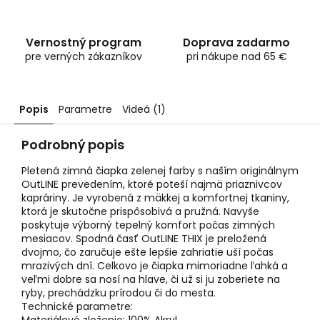
Vernostný program
Doprava zadarmo
pre verných zákazníkov
pri nákupe nad 65 €
Popis
Parametre
Videá (1)
Podrobný popis
Pletená zimná čiapka zelenej farby s naším originálnym
OutLINE prevedením, ktoré poteší najmä priaznivcov
kapráriny. Je vyrobená z mäkkej a komfortnej tkaniny,
ktorá je skutočne prispôsobivá a pružná. Navyše
poskytuje výborný tepelný komfort počas zimných
mesiacov. Spodná časť OutLINE THIX je preložená
dvojmo, čo zaručuje ešte lepšie zahriatie uší počas
mrazivých dní. Celkovo je čiapka mimoriadne ľahká a
veľmi dobre sa nosí na hlave, či už si ju zoberiete na
ryby, prechádzku prírodou či do mesta.
Technické parametre: