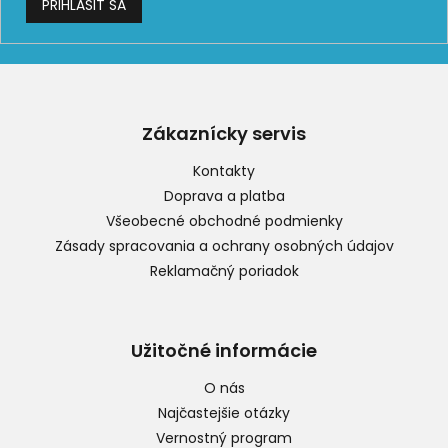
PRIHLÁSIŤ SA
Z
á
p
Zákaznícky servis
ä
t
Kontakty
i
Doprava a platba
e
Všeobecné obchodné podmienky
Zásady spracovania a ochrany osobných údajov
Reklamačný poriadok
Užitočné informácie
O nás
Najčastejšie otázky
Vernostný program