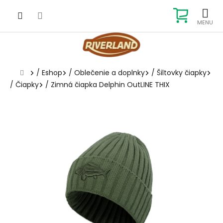
Prejsť
na
NÁKUP
obsah
KOŠÍK
Domov
/
Eshop
/
Oblečenie a doplnky
/
Šiltovky čiapky
/
Čiapky
/
Zimná čiapka Delphin OutLINE THIX