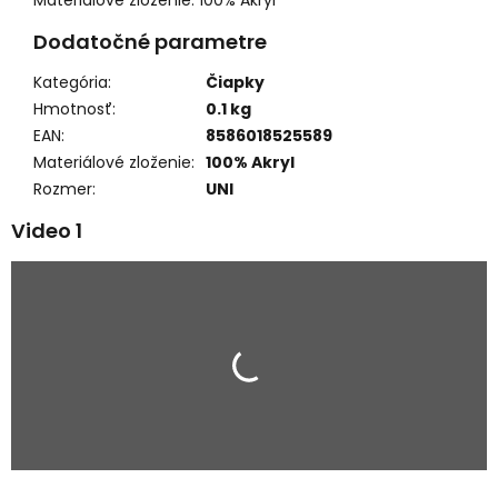
Materiálové zloženie: 100% Akryl
Dodatočné parametre
Kategória
:
Čiapky
Hmotnosť
:
0.1 kg
EAN
:
8586018525589
Materiálové zloženie
:
100% Akryl
Rozmer
:
UNI
Video 1