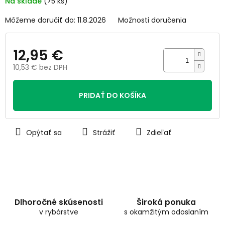
Na sklade
(>5 ks)
hviezdičiek.
Môžeme doručiť do:
11.8.2026
Možnosti doručenia
12,95 €
10,53 € bez DPH
Jednotková
cena:
PRIDAŤ DO KOŠÍKA
Opýtať sa
Strážiť
Zdieľať
Dlhoročné skúsenosti
Široká ponuka
v rybárstve
s okamžitým odoslaním