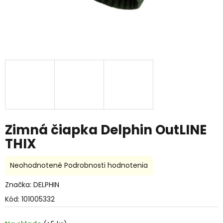
Zimná čiapka Delphin OutLINE
THIX
Priemerné
Neohodnotené
Podrobnosti hodnotenia
hodnotenie
produktu
Značka:
DELPHIN
je
Kód:
101005332
0,0
z
5