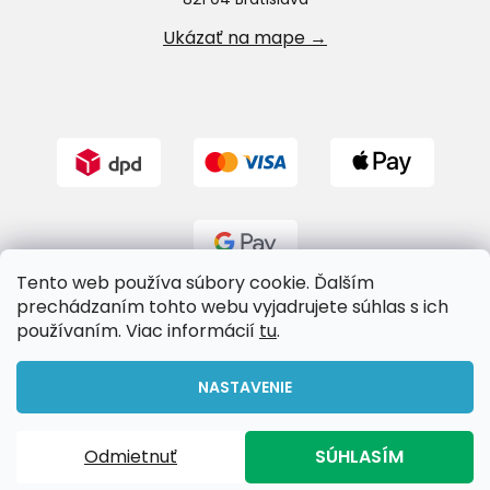
Ukázať na mape →
Tento web používa súbory cookie. Ďalším
prechádzaním tohto webu vyjadrujete súhlas s ich
používaním. Viac informácií
tu
.
Vytvoril Shoptet
NASTAVENIE
Copyright 2026
Riverland.sk
. Všetky práva vyhradené.
Odmietnuť
SÚHLASÍM
Upraviť nastavenie cookies