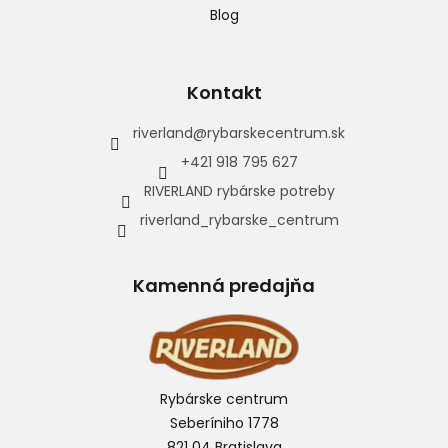
Blog
Kontakt
riverland
@
rybarskecentrum.sk
+421 918 795 627
RIVERLAND rybárske potreby
riverland_rybarske_centrum
Kamenná predajňa
Rybárske centrum
Seberíniho 1778
821 04 Bratislava