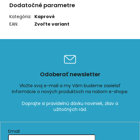
Dodatočné parametre
Kategória
:
Kaprové
EAN
:
Zvoľte variant
Odoberať newsletter
Vložte svoj e-mail a my Vám budeme zasielať
informácie o nových produktoch na našom e-shope.
Email