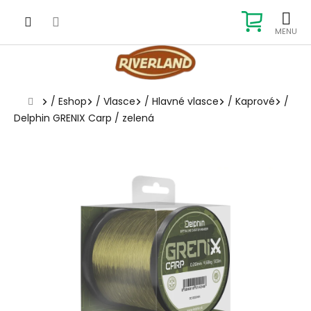
Prejsť
na
NÁKUP
obsah
KOŠÍK
Domov
/
Eshop
/
Vlasce
/
Hlavné vlasce
/
Kaprové
/
Delphin GRENIX Carp / zelená