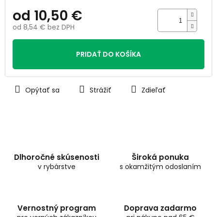
od
10,50 €
od
8,54 €
bez DPH
Jednotková
cena:
PRIDAŤ DO KOŠÍKA
Opýtať sa
Strážiť
Zdieľať
Dlhoročné skúsenosti
Široká ponuka
v rybárstve
s okamžitým odoslaním
Vernostný program
Doprava zadarmo