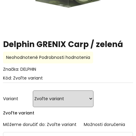
Delphin GRENIX Carp / zelená
Priemerné
Neohodnotené
Podrobnosti hodnotenia
hodnotenie
produktu
Značka:
DELPHIN
je
Kód:
Zvoľte variant
0,0
z
5
hviezdičiek.
Variant
Zvoľte variant
Môžeme doručiť do:
Zvoľte variant
Možnosti doručenia