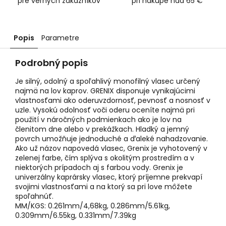
pre verných zákazníkov
pri nákupe nad 65 €
Popis
Parametre
Podrobný popis
Je silný, odolný a spoľahlivý monofilný vlasec určený
najmä na lov kaprov. GRENIX disponuje vynikajúcimi
vlastnosťami ako oderuvzdornosť, pevnosť a nosnosť v
uzle. Vysokú odolnosť voči oderu oceníte najmä pri
použití v náročných podmienkach ako je lov na
členitom dne alebo v prekážkach. Hladký a jemný
povrch umožňuje jednoduché a ďaleké nahadzovanie.
Ako už názov napovedá vlasec, Grenix je vyhotovený v
zelenej farbe, čím splýva s okolitým prostredím a v
niektorých prípadoch aj s farbou vody. Grenix je
univerzálny kaprársky vlasec, ktorý príjemne prekvapí
svojimi vlastnosťami a na ktorý sa pri love môžete
spoľahnúť.
MM/KGS: 0.261mm/4,68kg, 0.286mm/5.61kg,
0.309mm/6.55kg, 0.331mm/7.39kg