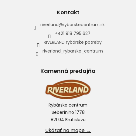
Kontakt
riverland
@
rybarskecentrum.sk
+421 918 795 627
RIVERLAND rybárske potreby
riverland_rybarske_centrum
Kamenná predajňa
Rybárske centrum
Seberíniho 1778
821 04 Bratislava
Ukázať na mape →