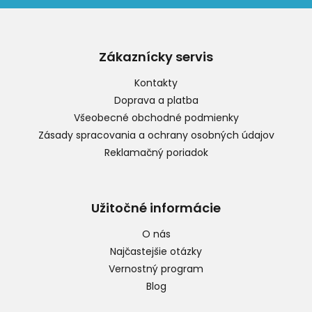
Z
á
p
Zákaznícky servis
ä
t
Kontakty
i
Doprava a platba
e
Všeobecné obchodné podmienky
Zásady spracovania a ochrany osobných údajov
Reklamačný poriadok
Užitočné informácie
O nás
Najčastejšie otázky
Vernostný program
Blog