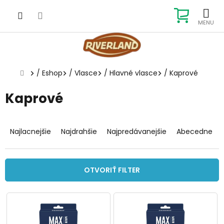
Prejsť
na
NÁKUP
obsah
KOŠÍK
Domov
/
Eshop
/
Vlasce
/
Hlavné vlasce
/
Kaprové
Kaprové
R
a
Najlacnejšie
Najdrahšie
Najpredávanejšie
Abecedne
d
e
n
OTVORIŤ FILTER
i
e
V
p
ý
r
p
o