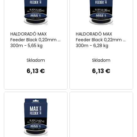
i
d
s
u
p
k
r
t
o
o
HALDORADÓ MAX
HALDORADÓ MAX
d
v
Feeder Black 0,20mm /
Feeder Black 0,22mm /
u
300m - 5,65 kg
300m - 6,28 kg
k
t
Skladom
Skladom
o
v
6,13 €
6,13 €