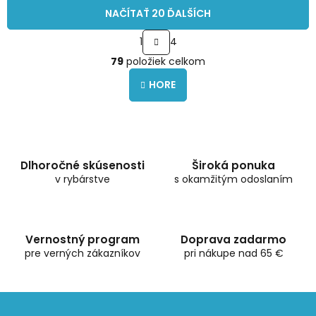
NAČÍTAŤ 20 ĎALŠÍCH
S
1
4
t
O
r
79
položiek celkom
v
á
l
n
HORE
á
k
o
d
v
a
a
c
n
i
i
e
Dlhoročné skúsenosti
Široká ponuka
e
p
v rybárstve
s okamžitým odoslaním
r
v
k
y
Vernostný program
Doprava zadarmo
v
pre verných zákazníkov
pri nákupe nad 65 €
ý
p
i
s
u