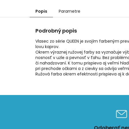
Popis
Parametre
Podrobný popis
Vlasec zo série QUEEN je svojím farbeným pre
lovu kaprov.
Okrem výraznej ružovej farby sa vyznačuje v
nosnosť v uzle a pevnosť v ťahu. Bez problémo
či nahadzovaní. K tomu prispieva aj veľmi hl
pri prechode očkami a z cievky sa odvíja veľmi
Ružová farba okrem efektnosti prispieva aj k d
Odoberať new