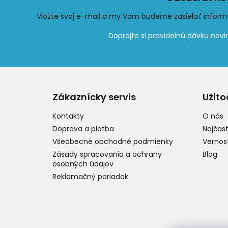
Vložte svoj e-mail a my Vám budeme zasielať infor
Z
á
p
Zákaznícky servis
Užito
ä
t
Kontakty
O nás
i
Doprava a platba
Najčast
e
Všeobecné obchodné podmienky
Vernos
Zásady spracovania a ochrany
Blog
osobných údajov
Reklamačný poriadok