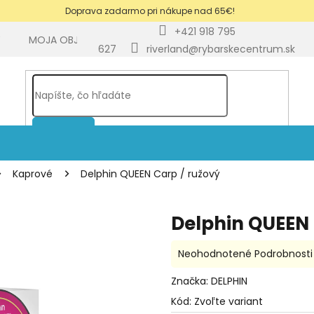
Doprava zadarmo pri nákupe nad 65€!
+421 918 795
Y
MOJA OBJEDNÁVKA
BLOG
627
riverland@rybarskecentrum.sk
HĽADAŤ
Kaprové
Delphin QUEEN Carp / ružový
Delphin QUEEN 
Priemerné
Neohodnotené
Podrobnosti
hodnotenie
produktu
Značka:
DELPHIN
je
Kód:
Zvoľte variant
0,0