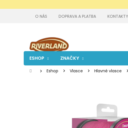
Prejsť
na
obsah
O NÁS
DOPRAVA A PLATBA
KONTAKT
ESHOP
ZNAČKY
Domov
Eshop
Vlasce
Hlavné vlasce