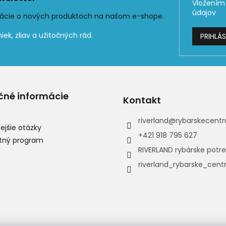
Vložením 
údajov
mácie o nových produktoch na našom e-shope.
PRIHLÁS
čné informácie
Kontakt
riverland
@
rybarskecentr
ejšie otázky
+421 918 795 627
tný program
RIVERLAND rybárske potr
riverland_rybarske_cen