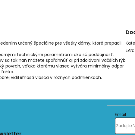
Do
vedením určený špeciálne pre všetky dámy, ktoré prepadli
Kate
EAN
:
ýbornými technickými parametrami ako sú poddajnosť,
v sa tak naň môžete spoľahnúť aj pri zdolávaní väčších rýb
adký povrch, vďaka ktorému vlasec vytvára minimálny odpor
 ľahko.
obrej viditeľnosti vlasca v rôznych podmienkach.
Email
sletter