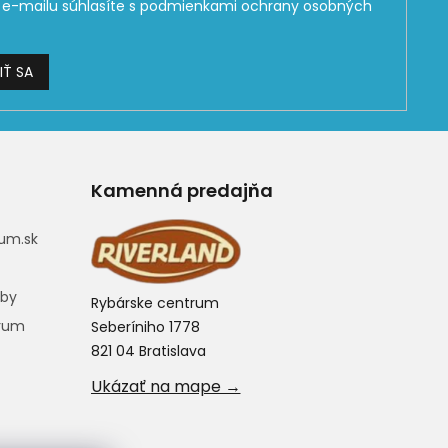
e-mailu súhlasíte s
podmienkami ochrany osobných
IŤ SA
Kamenná predajňa
um.sk
eby
Rybárske centrum
trum
Seberíniho 1778
821 04 Bratislava
Ukázať na mape →