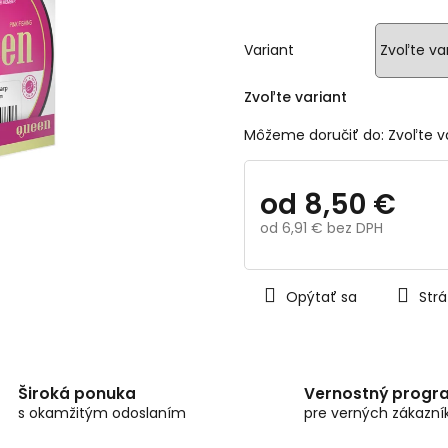
z
5
hviezdičiek.
Variant
Zvoľte variant
Môžeme doručiť do:
Zvoľte v
od
8,50 €
od
6,91 €
bez DPH
Jednotková
cena:
Opýtať sa
Strá
Široká ponuka
Vernostný progr
s okamžitým odoslaním
pre verných zákazní