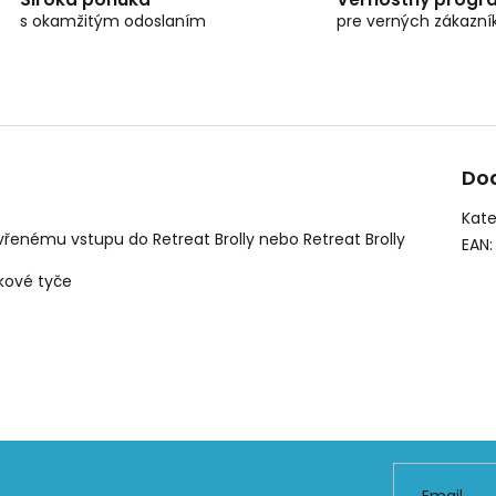
s okamžitým odoslaním
pre verných zákazní
Do
Kate
vřenému vstupu do Retreat Brolly nebo Retreat Brolly
EAN
:
kové tyče
Email