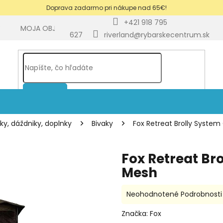
Doprava zadarmo pri nákupe nad 65€!
+421 918 795
Y
MOJA OBJEDNÁVKA
BLOG
627
riverland@rybarskecentrum.sk
HĽADAŤ
šky, dáždniky, doplnky
Bivaky
Fox Retreat Brolly Syst
Fox Retreat Br
Mesh
Priemerné
Neohodnotené
Podrobnosti
hodnotenie
produktu
Značka:
Fox
je