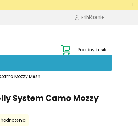
Prihlásenie
NÁKUPNÝ
Prázdny košík
KOŠÍK
em Camo Mozzy Mesh
olly System Camo Mozzy
 hodnotenia