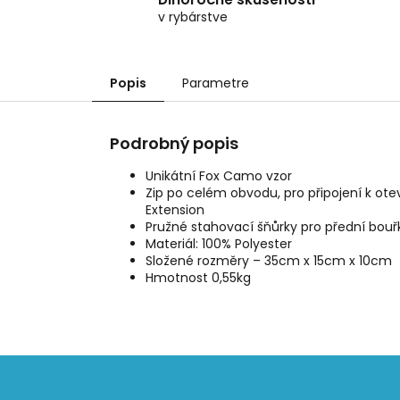
v rybárstve
Popis
Parametre
Podrobný popis
Unikátní Fox Camo vzor
Zip po celém obvodu, pro připojení k ote
Extension
Pružné stahovací šňůrky pro přední bouř
Materiál: 100% Polyester
Složené rozměry – 35cm x 15cm x 10cm
Hmotnost 0,55kg