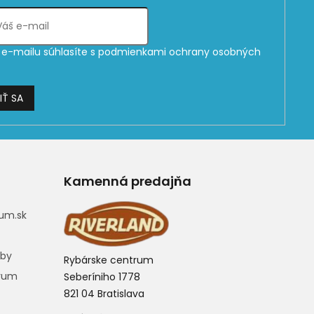
e-mailu súhlasíte s
podmienkami ochrany osobných
IŤ SA
Kamenná predajňa
um.sk
eby
Rybárske centrum
trum
Seberíniho 1778
821 04 Bratislava