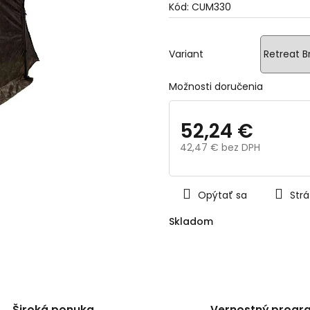
Kód:
CUM330
0,0
z
5
hviezdičiek.
Variant
Možnosti doručenia
52,24 €
42,47 € bez DPH
Jednotková
cena:
Opýtať sa
Strá
Skladom
Široká ponuka
Vernostný progr