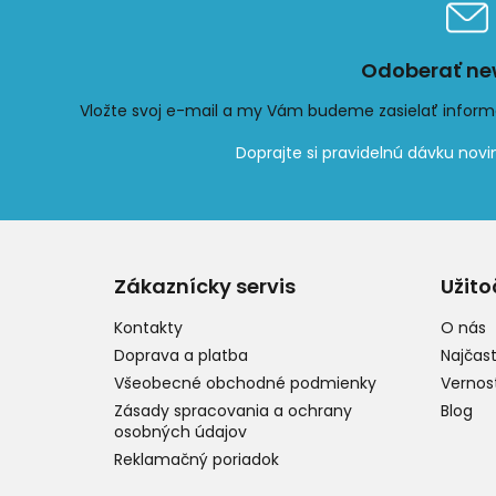
Odoberať new
Vložte svoj e-mail a my Vám budeme zasielať infor
Z
á
p
Zákaznícky servis
Užito
ä
t
Kontakty
O nás
i
Doprava a platba
Najčast
e
Všeobecné obchodné podmienky
Vernos
Zásady spracovania a ochrany
Blog
osobných údajov
Reklamačný poriadok