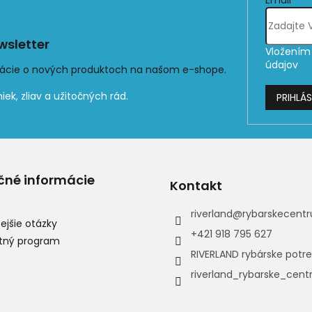
sletter
Vložením 
údajov
mácie o nových produktoch na našom e-shope.
PRIHLÁS
čné informácie
Kontakt
riverland
@
rybarskecentr
ejšie otázky
+421 918 795 627
tný program
RIVERLAND rybárske potr
riverland_rybarske_cen