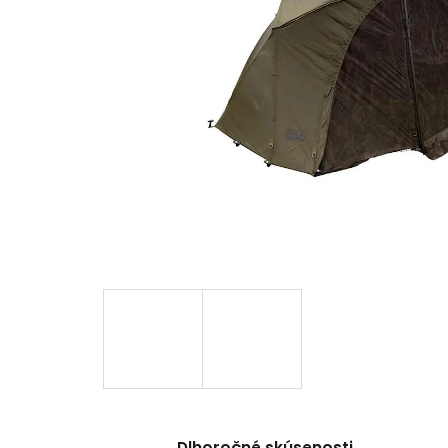
Dlhoročné skúsenosti