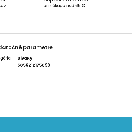
kov
pri nákupe nad 65 €
datočné parametre
gória
:
Bivaky
5056212175093