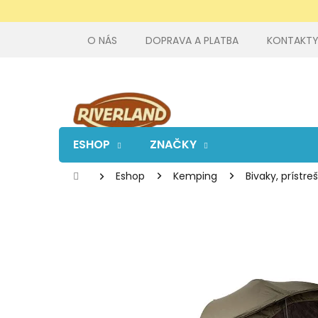
Prejsť
na
obsah
O NÁS
DOPRAVA A PLATBA
KONTAKT
ESHOP
ZNAČKY
Domov
Eshop
Kemping
Bivaky, prístre