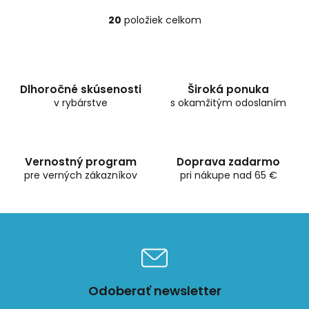
20
položiek celkom
O
v
l
á
d
Dlhoročné skúsenosti
Široká ponuka
a
v rybárstve
c
s okamžitým odoslaním
i
e
p
r
Vernostný program
Doprava zadarmo
v
pre verných zákazníkov
pri nákupe nad 65 €
k
y
v
ý
p
i
s
u
Odoberať newsletter