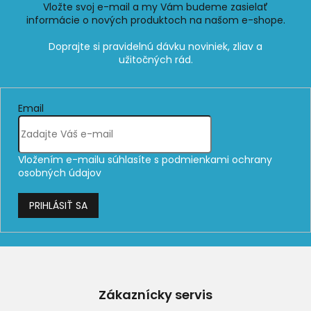
Vložte svoj e-mail a my Vám budeme zasielať
informácie o nových produktoch na našom e-shope.
Email
Vložením e-mailu súhlasíte s
podmienkami ochrany
osobných údajov
PRIHLÁSIŤ SA
Z
á
p
Zákaznícky servis
ä