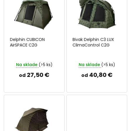
p
o
i
d
s
u
p
k
r
t
o
o
Delphin CUBICON
Bivak Delphin C3 LUX
d
v
AirSPACE C2G
ClimaControl C2G
u
k
t
Na sklade
(>5 ks)
Na sklade
(>5 ks)
o
v
27,50 €
40,80 €
od
od