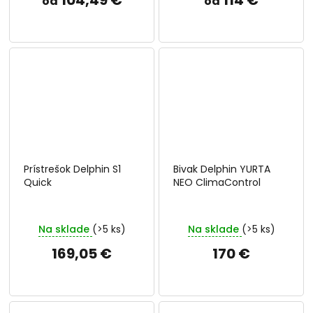
od
od
Prístrešok Delphin S1
Bivak Delphin YURTA
Quick
NEO ClimaControl
Na sklade
(>5 ks)
Na sklade
(>5 ks)
169,05 €
170 €