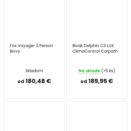
Fox Voyager 2 Person
Bivak Delphin C3 LUX
Bivvy
ClimaControl Carpath
Skladom
Na sklade
(>5 ks)
180,48 €
189,95 €
od
od