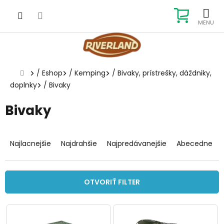
Prejsť
na
NÁKUP
obsah
KOŠÍK
Domov
/
Eshop
/
Kemping
/
Bivaky, prístrešky, dáždniky,
doplnky
/
Bivaky
Bivaky
R
a
Najlacnejšie
Najdrahšie
Najpredávanejšie
Abecedne
d
e
n
OTVORIŤ FILTER
i
e
V
p
ý
r