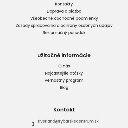
t
Kontakty
i
Doprava a platba
e
Všeobecné obchodné podmienky
Zásady spracovania a ochrany osobných údajov
Reklamačný poriadok
Užitočné informácie
O nás
Najčastejšie otázky
Vernostný program
Blog
Kontakt
riverland
@
rybarskecentrum.sk