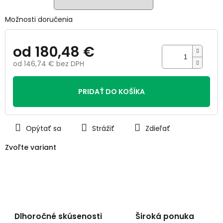
Možnosti doručenia
od
180,48 €
od
146,74 €
bez DPH
Jednotková
cena:
PRIDAŤ DO KOŠÍKA
Opýtať sa
Strážiť
Zdieľať
Zvoľte variant
Dlhoročné skúsenosti
Široká ponuka