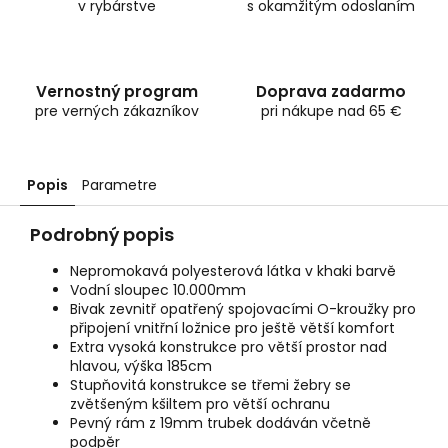
v rybárstve
s okamžitým odoslaním
Vernostný program
Doprava zadarmo
pre verných zákazníkov
pri nákupe nad 65 €
Popis
Parametre
Podrobný popis
Nepromokavá polyesterová látka v khaki barvě
Vodní sloupec 10.000mm
Bivak zevnitř opatřený spojovacími O-kroužky pro
připojení vnitřní ložnice pro ještě větší komfort
Extra vysoká konstrukce pro větší prostor nad
hlavou, výška 185cm
Stupňovitá konstrukce se třemi žebry se
zvětšeným kšiltem pro větší ochranu
Pevný rám z 19mm trubek dodáván včetně
podpěr