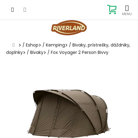
Prejsť
na
NÁKUP
obsah
KOŠÍK
Domov
/
Eshop
/
Kemping
/
Bivaky, prístrešky, dáždniky,
doplnky
/
Bivaky
/
Fox Voyager 2 Person Bivvy