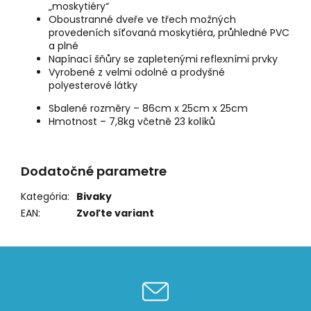
„moskytiéry“
Oboustranné dveře ve třech možných
provedeních síťovaná moskytiéra, průhledné PVC
a plné
Napínací šňůry se zapletenými reflexními prvky
Vyrobené z velmi odolné a prodyšné
polyesterové látky
Sbalené rozměry – 86cm x 25cm x 25cm
Hmotnost – 7,8kg včetně 23 kolíků
Dodatočné parametre
Kategória
:
Bivaky
EAN
:
Zvoľte variant