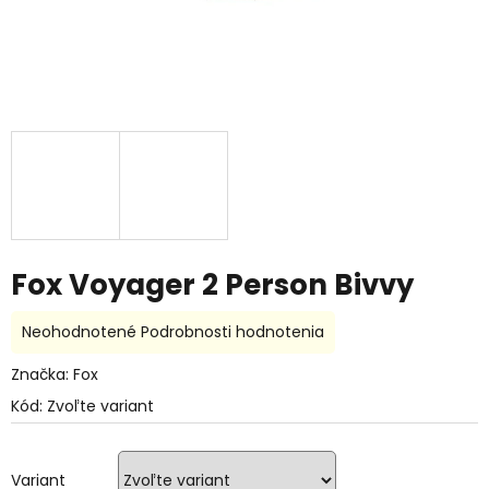
Fox Voyager 2 Person Bivvy
Priemerné
Neohodnotené
Podrobnosti hodnotenia
hodnotenie
produktu
Značka:
Fox
je
Kód:
Zvoľte variant
0,0
z
5
hviezdičiek.
Variant