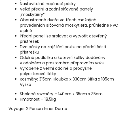
Nastavitelné napínací pásky
Velké přední a zadní síťované panely
„moskytiéry“
Oboustranné dveře ve třech možných
provedeních síťovaná moskytiéra, průhledné PVC
a plné
Přední panel lze srolovat a vytvořit otevřený
přístřešek
Dva pásky na zajištění prutu na přední části
přístřešku
Odolná podlážka a kotevní kolíky dodávány
v odolném a prostorném přepravním vaku
Vyrobené z velmi odolné a prodyšné
polyesterové látky
Rozměry: 315cm Hloubka x 330cm Šířka x 185cm
Výška
Sbalené rozměry – 140cm x 35cm x 35cm
Hmotnost – 18,5kg
Voyager 2 Person Inner Dome