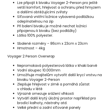
Lze připojit k bivaku Voyager 2-Person pro ještě
vetší komfort, hřejivost a ochranu před hmyzem
a dalšími obtěžujícími zvířaty
Síťovaná vnitřní ložnice vybavená podlážkou
odepínatelnou na zip
Při balení bivaku je možné nechat ložnici
připojenou k bivaku (bez podlážky)
Látka 100% polyester.
Sbalené rozměry – 86cm x 23cm x 23cm
Hmotnost – 4kg
Voyager 2 Person Overwrap
Nepromokavá polyesterová látka v khaki barvě
Vodní sloupec 10.000mm
Umožňuje majitelům vytvořit další krycí vrstvu na
bivaku Voyager 2-Person
Zlepšuje hřejivost v zimě a pomáhá zůstat
v chladu v létě
Výrazně omezuje srážení vlhkosti
Vytváří další krytý úložný prostor například pro
brodící kalhoty, nástrahy atd.
Velké přední a zadní síťované panely