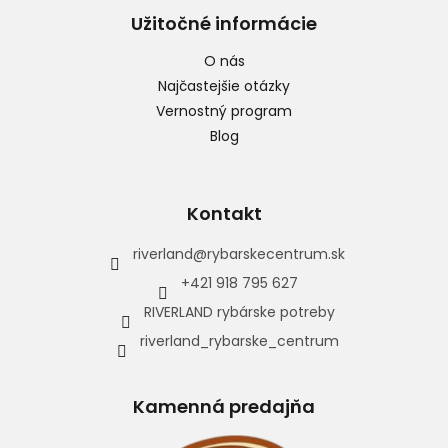
Užitočné informácie
O nás
Najčastejšie otázky
Vernostný program
Blog
Kontakt
riverland
@
rybarskecentrum.sk
+421 918 795 627
RIVERLAND rybárske potreby
riverland_rybarske_centrum
Kamenná predajňa