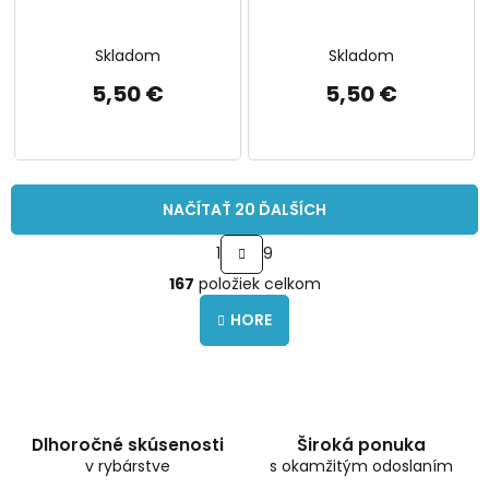
Skladom
Skladom
5,50 €
5,50 €
NAČÍTAŤ 20 ĎALŠÍCH
S
1
9
t
O
r
167
položiek celkom
v
á
l
n
HORE
á
k
o
d
v
a
a
c
n
i
i
e
Dlhoročné skúsenosti
Široká ponuka
e
p
v rybárstve
s okamžitým odoslaním
r