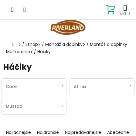
Prejsť
na
NÁKUP
obsah
KOŠÍK
Domov
/
Eshop
/
Montáž a doplnky
/
Montáž a doplnky
Muškárenie
/
Háčiky
Háčiky
Core
Ahrex
Mustad
R
a
Najlacnejšie
Najdrahšie
Najpredávanejšie
Abecedne