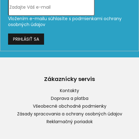
Vložením e-mailu súhlasíte s
podmienkami ochrany
osobných údajov
PRIHLÁSIŤ SA
Z
á
p
Zákaznícky servis
ä
t
Kontakty
i
Doprava a platba
e
Všeobecné obchodné podmienky
Zásady spracovania a ochrany osobných údajov
Reklamačný poriadok