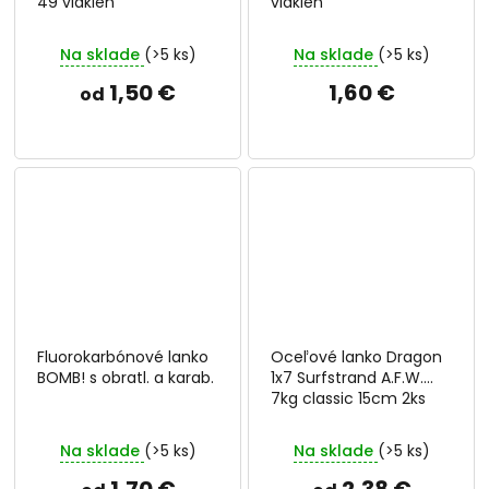
49 vlákien
vlákien
Na sklade
(>5 ks)
Na sklade
(>5 ks)
1,50 €
1,60 €
od
Fluorokarbónové lanko
Oceľové lanko Dragon
BOMB! s obratl. a karab.
1x7 Surfstrand A.F.W.
7kg classic 15cm 2ks
Na sklade
(>5 ks)
Na sklade
(>5 ks)
1,70 €
2,38 €