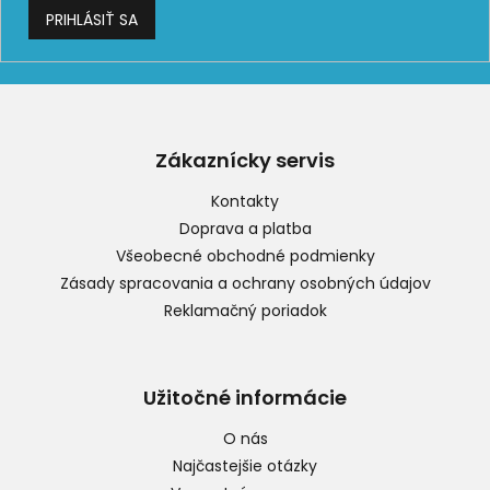
PRIHLÁSIŤ SA
Z
á
p
Zákaznícky servis
ä
t
Kontakty
i
Doprava a platba
e
Všeobecné obchodné podmienky
Zásady spracovania a ochrany osobných údajov
Reklamačný poriadok
Užitočné informácie
O nás
Najčastejšie otázky