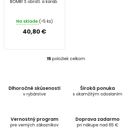
BOMB! S obratl. a karab.
Na sklade
(>5 ks)
40,80 €
15
položiek celkom
O
v
l
á
d
Dlhoročné skúsenosti
Široká ponuka
a
v rybárstve
c
s okamžitým odoslaním
i
e
p
r
Vernostný program
Doprava zadarmo
v
pre verných zákazníkov
pri nákupe nad 65 €
k