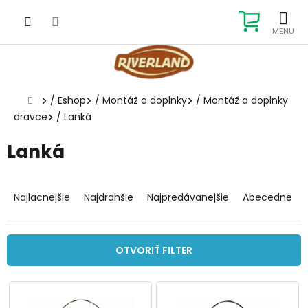
Prejsť
na
NÁKUP
obsah
KOŠÍK
Domov
/
Eshop
/
Montáž a doplnky
/
Montáž a doplnky
dravce
/
Lanká
Lanká
R
a
Najlacnejšie
Najdrahšie
Najpredávanejšie
Abecedne
d
e
n
OTVORIŤ FILTER
i
e
V
p
ý
r