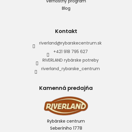
Vernostný program
Blog
Kontakt
riverland
@
rybarskecentrum.sk
+421 918 795 627
RIVERLAND rybárske potreby
riverland_rybarske_centrum
Kamenná predajňa
Rybárske centrum
Seberíniho 1778