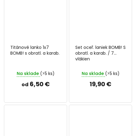
Titánové lanko 1x7
Set oceľ. laniek BOMB! S
BOMB! s obratl. a karab.
obratl. a karab. / 7
vlákien
Na sklade
(>5 ks)
Na sklade
(>5 ks)
6,50 €
19,90 €
od