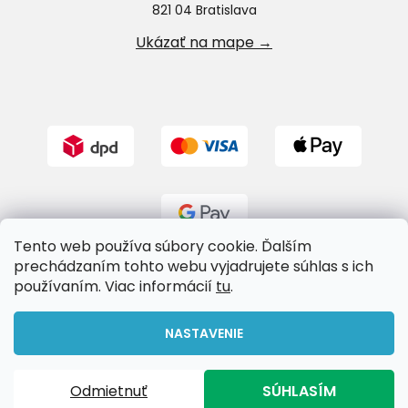
821 04 Bratislava
Ukázať na mape →
Tento web používa súbory cookie. Ďalším
prechádzaním tohto webu vyjadrujete súhlas s ich
používaním. Viac informácií
tu
.
Vytvoril Shoptet
NASTAVENIE
Copyright 2026
Riverland.sk
. Všetky práva vyhradené.
Odmietnuť
SÚHLASÍM
Upraviť nastavenie cookies