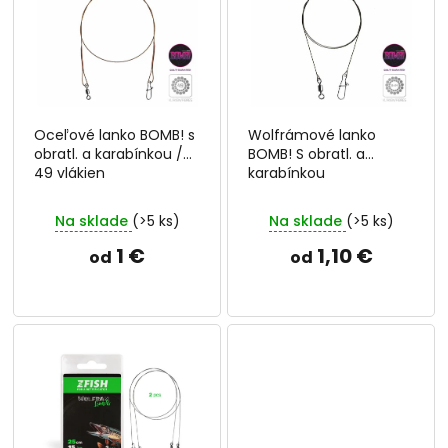
p
o
i
d
s
u
p
k
r
t
o
o
Oceľové lanko BOMB! s
Wolfrámové lanko
d
v
obratl. a karabínkou /
BOMB! S obratl. a
u
49 vlákien
karabínkou
k
t
Na sklade
(>5 ks)
Na sklade
(>5 ks)
o
v
1 €
1,10 €
od
od