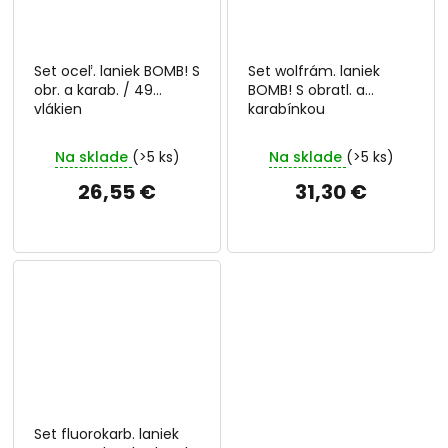
Set oceľ. laniek BOMB! S
Set wolfrám. laniek
obr. a karab. / 49
BOMB! S obratl. a
vlákien
karabínkou
Na sklade
(>5 ks)
Na sklade
(>5 ks)
26,55 €
31,30 €
Set fluorokarb. laniek