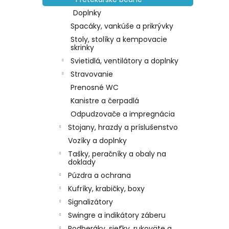
Doplnky
Spacáky, vankúše a prikrývky
Stoly, stolíky a kempovacie
skrinky
Svietidlá, ventilátory a doplnky
Stravovanie
Prenosné WC
Kanistre a čerpadlá
Odpudzovače a impregnácia
Stojany, hrazdy a príslušenstvo
Vozíky a doplnky
Tašky, peračníky a obaly na
doklady
Púzdra a ochrana
Kufríky, krabičky, boxy
Signalizátory
Swingre a indikátory záberu
Podberáky, sieťky, rukoväte a