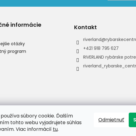
čné informácie
Kontakt
riverland
@
rybarskecentr
ejšie otázky
+421 918 795 627
tný program
RIVERLAND rybárske potr
riverland_rybarske_cen
používa súbory cookie. Ďalším
Odmietnuť
ím tohto webu vyjadrujete súhlas
vaním. Viac informácií
tu
.