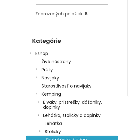
Zobrazených položiek:
6
Preskočiť
Kategórie
kategórie
Eshop
Živé nástrahy
Prúty
Navijaky
Starostlivosť o navijaky
Kemping
Bivaky, prístrešky, dáždniky,
doplnky
Lehátka, stoličky a doplnky
Lehátka
Stoličky
Pretekárske bedne