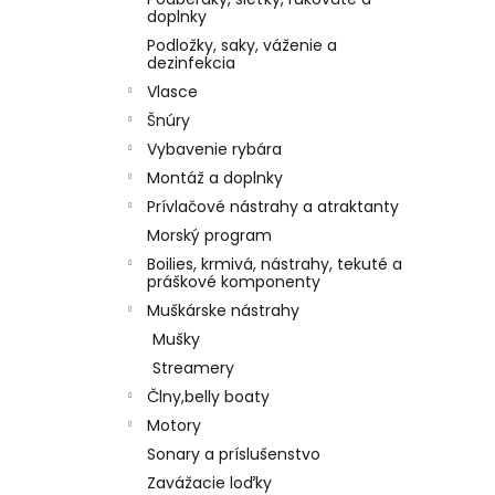
doplnky
Podložky, saky, váženie a
dezinfekcia
Vlasce
Šnúry
Vybavenie rybára
Montáž a doplnky
Prívlačové nástrahy a atraktanty
Morský program
Boilies, krmivá, nástrahy, tekuté a
práškové komponenty
Muškárske nástrahy
Mušky
Streamery
Člny,belly boaty
Motory
Sonary a príslušenstvo
Zavážacie loďky