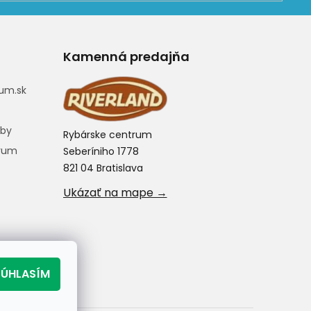
Kamenná predajňa
um.sk
eby
Rybárske centrum
trum
Seberíniho 1778
821 04 Bratislava
Ukázať na mape →
SÚHLASÍM