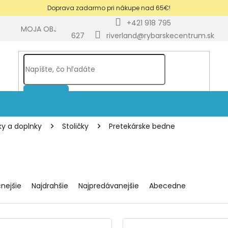
Doprava zadarmo pri nákupe nad 65€!
+421 918 795
Y
MOJA OBJEDNÁVKA
BLOG
627
riverland@rybarskecentrum.sk
HĽADAŤ
čky a doplnky
Stoličky
Pretekárske bedne
cnejšie
Najdrahšie
Najpredávanejšie
Abecedne