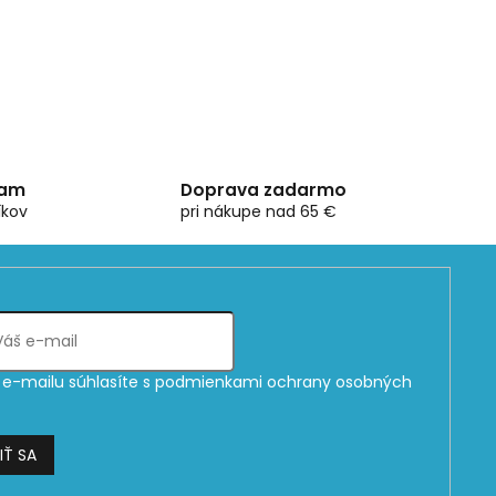
ram
Doprava zadarmo
íkov
pri nákupe nad 65 €
e-mailu súhlasíte s
podmienkami ochrany osobných
IŤ SA