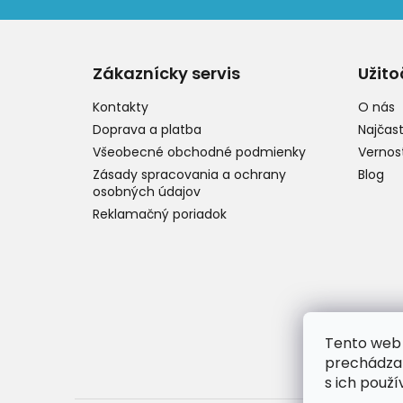
Z
á
p
Zákaznícky servis
Užito
ä
t
Kontakty
O nás
i
Doprava a platba
Najčast
e
Všeobecné obchodné podmienky
Vernos
Zásady spracovania a ochrany
Blog
osobných údajov
Reklamačný poriadok
Tento web 
prechádzan
s ich použí