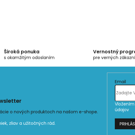
Široká ponuka
Vernostný prog
s okamžitým odoslaním
pre verných zákazn
Email
sletter
Vložením 
údajov
mácie o nových produktoch na našom e-shope.
PRIHLÁS