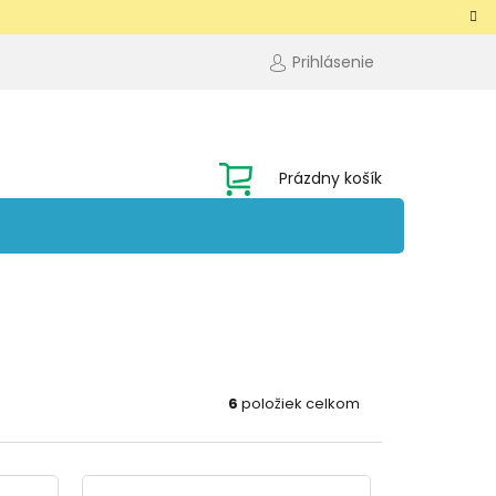
Prihlásenie
NÁKUPNÝ
Prázdny košík
KOŠÍK
6
položiek celkom