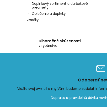
Doplnkový sortiment a darčekové
predmety
Oblečenie a doplnky
Značky
Dlhoročné skúsenosti
v rybárstve
Odoberať new
Vložte svoj e-mail a my Vám budeme zasielať infor