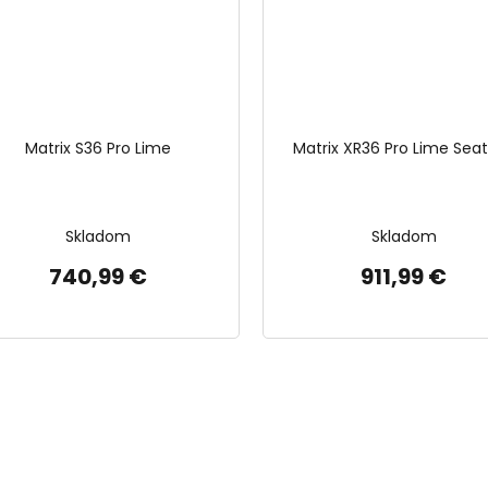
Matrix S36 Pro Lime
Matrix XR36 Pro Lime Sea
Skladom
Skladom
740,99 €
911,99 €
O
v
l
á
d
a