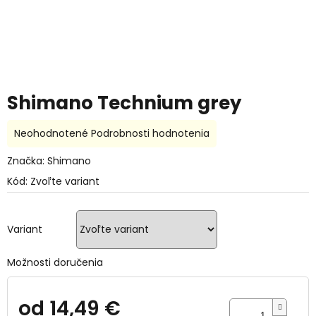
Shimano Technium grey
Priemerné
Neohodnotené
Podrobnosti hodnotenia
hodnotenie
produktu
Značka:
Shimano
je
Kód:
Zvoľte variant
0,0
z
5
hviezdičiek.
Variant
Možnosti doručenia
od
14,49 €