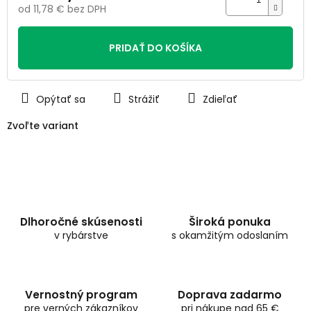
od
11,78 €
bez DPH
Jednotková
cena:
PRIDAŤ DO KOŠÍKA
Opýtať sa
Strážiť
Zdieľať
Zvoľte variant
Dlhoročné skúsenosti
Široká ponuka
v rybárstve
s okamžitým odoslaním
Vernostný program
Doprava zadarmo
pre verných zákazníkov
pri nákupe nad 65 €