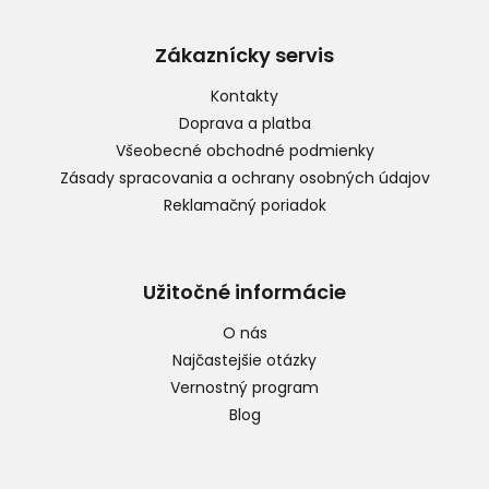
á
p
Zákaznícky servis
ä
t
Kontakty
i
Doprava a platba
e
Všeobecné obchodné podmienky
Zásady spracovania a ochrany osobných údajov
Reklamačný poriadok
Užitočné informácie
O nás
Najčastejšie otázky
Vernostný program
Blog