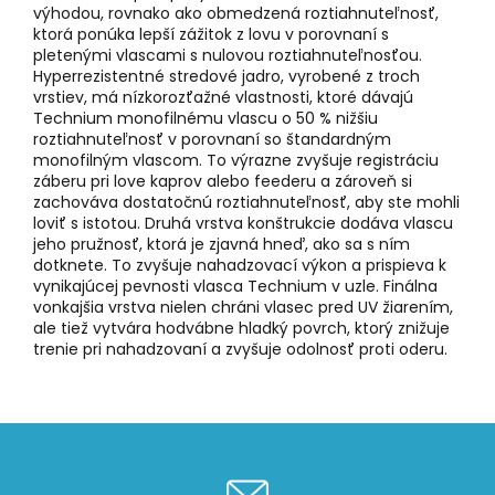
výhodou, rovnako ako obmedzená roztiahnuteľnosť,
ktorá ponúka lepší zážitok z lovu v porovnaní s
pletenými vlascami s nulovou roztiahnuteľnosťou.
Hyperrezistentné stredové jadro, vyrobené z troch
vrstiev, má nízkorozťažné vlastnosti, ktoré dávajú
Technium monofilnému vlascu o 50 % nižšiu
roztiahnuteľnosť v porovnaní so štandardným
monofilným vlascom. To výrazne zvyšuje registráciu
záberu pri love kaprov alebo feederu a zároveň si
zachováva dostatočnú roztiahnuteľnosť, aby ste mohli
loviť s istotou. Druhá vrstva konštrukcie dodáva vlascu
jeho pružnosť, ktorá je zjavná hneď, ako sa s ním
dotknete. To zvyšuje nahadzovací výkon a prispieva k
vynikajúcej pevnosti vlasca Technium v ​​uzle. Finálna
vonkajšia vrstva nielen chráni vlasec pred UV žiarením,
ale tiež vytvára hodvábne hladký povrch, ktorý znižuje
trenie pri nahadzovaní a zvyšuje odolnosť proti oderu.