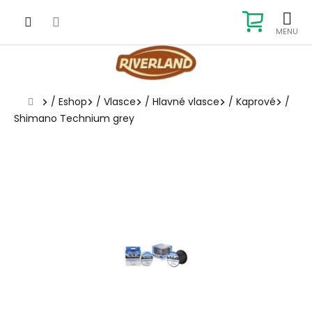
Prejsť
na
NÁKUP
obsah
KOŠÍK
Domov
/
Eshop
/
Vlasce
/
Hlavné vlasce
/
Kaprové
/
Shimano Technium grey