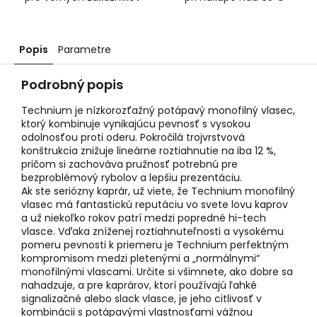
Popis
Parametre
Podrobný popis
Technium je nízkorozťažný potápavý monofilný vlasec,
ktorý kombinuje vynikajúcu pevnosť s vysokou
odolnosťou proti oderu. Pokročilá trojvrstvová
konštrukcia znižuje lineárne roztiahnutie na iba 12 %,
pričom si zachováva pružnosť potrebnú pre
bezproblémový rybolov a lepšiu prezentáciu.
Ak ste seriózny kaprár, už viete, že Technium monofilný
vlasec má fantastickú reputáciu vo svete lovu kaprov
a už niekoľko rokov patrí medzi popredné hi-tech
vlasce. Vďaka zníženej roztiahnuteľnosti a vysokému
pomeru pevnosti k priemeru je Technium perfektným
kompromisom medzi pletenými a „normálnymi“
monofilnými vlascami. Určite si všimnete, ako dobre sa
nahadzuje, a pre kaprárov, ktorí používajú ľahké
signalizačné alebo slack vlasce, je jeho citlivosť v
kombinácii s potápavými vlastnosťami vážnou