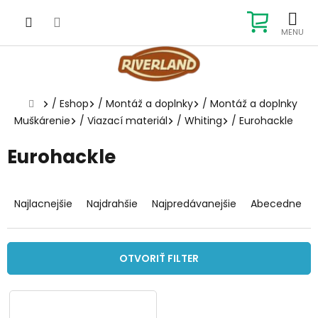
Prejsť
na
NÁKUP
obsah
KOŠÍK
Domov
/
Eshop
/
Montáž a doplnky
/
Montáž a doplnky
Muškárenie
/
Viazací materiál
/
Whiting
/
Eurohackle
Eurohackle
R
a
Najlacnejšie
Najdrahšie
Najpredávanejšie
Abecedne
d
e
n
OTVORIŤ FILTER
i
e
V
p
ý
r