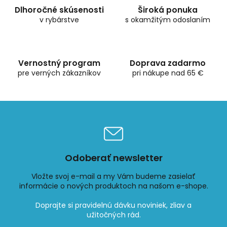
d
Dlhoročné skúsenosti
Široká ponuka
a
v rybárstve
c
s okamžitým odoslaním
i
e
p
r
Vernostný program
Doprava zadarmo
v
pre verných zákazníkov
pri nákupe nad 65 €
k
y
v
ý
p
i
s
u
Odoberať newsletter
Vložte svoj e-mail a my Vám budeme zasielať
informácie o nových produktoch na našom e-shope.