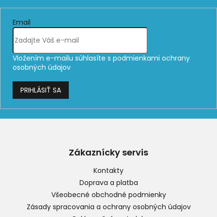
Email
Vložením e-mailu súhlasíte s
podmienkami ochrany
osobných údajov
PRIHLÁSIŤ SA
Z
á
p
Zákaznícky servis
ä
t
Kontakty
i
Doprava a platba
e
Všeobecné obchodné podmienky
Zásady spracovania a ochrany osobných údajov