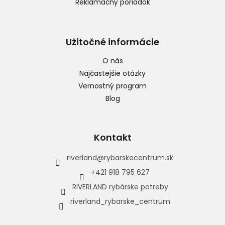
Reklamačný poriadok
Užitočné informácie
O nás
Najčastejšie otázky
Vernostný program
Blog
Kontakt
riverland
@
rybarskecentrum.sk
+421 918 795 627
RIVERLAND rybárske potreby
riverland_rybarske_centrum