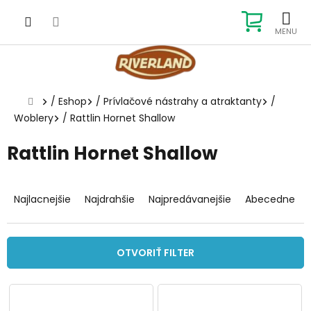
Prejsť
na
NÁKUP
obsah
KOŠÍK
Domov
/
Eshop
/
Prívlačové nástrahy a atraktanty
/
Woblery
/
Rattlin Hornet Shallow
Rattlin Hornet Shallow
R
a
Najlacnejšie
Najdrahšie
Najpredávanejšie
Abecedne
d
e
n
OTVORIŤ FILTER
i
e
V
p
ý
r