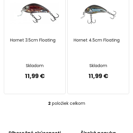
p
o
i
d
s
u
p
k
r
t
o
o
Hornet 3.5cm Floating
Hornet 4.5cm Floating
d
v
u
k
t
Skladom
Skladom
o
v
11,99 €
11,99 €
2
položiek celkom
O
v
l
á
d