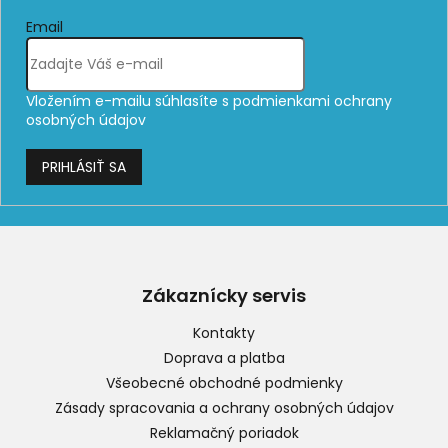
Email
Vložením e-mailu súhlasíte s
podmienkami ochrany
osobných údajov
PRIHLÁSIŤ SA
Z
á
p
Zákaznícky servis
ä
t
Kontakty
i
Doprava a platba
e
Všeobecné obchodné podmienky
Zásady spracovania a ochrany osobných údajov
Reklamačný poriadok