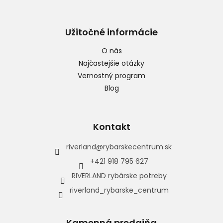
Užitočné informácie
O nás
Najčastejšie otázky
Vernostný program
Blog
Kontakt
riverland
@
rybarskecentrum.sk
+421 918 795 627
RIVERLAND rybárske potreby
riverland_rybarske_centrum
Kamenná predajňa