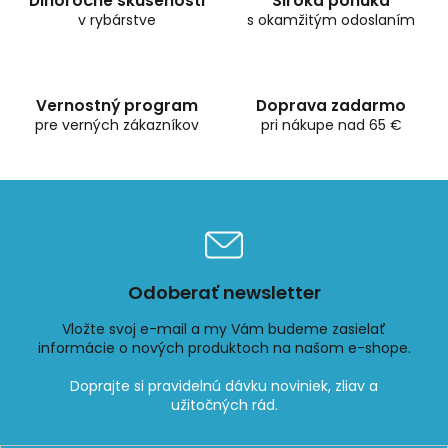
Dlhoročné skúsenosti
Široká ponuka
a
v rybárstve
c
s okamžitým odoslaním
i
e
p
r
Vernostný program
Doprava zadarmo
v
pre verných zákazníkov
pri nákupe nad 65 €
k
y
v
ý
p
i
s
u
Odoberať newsletter
Vložte svoj e-mail a my Vám budeme zasielať
informácie o nových produktoch na našom e-shope.