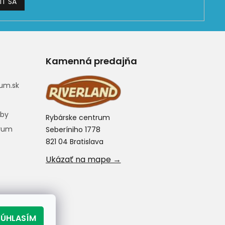
IŤ SA
Kamenná predajňa
um.sk
eby
Rybárske centrum
trum
Seberíniho 1778
821 04 Bratislava
Ukázať na mape →
SÚHLASÍM