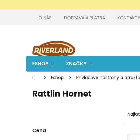
Prejsť
na
obsah
O NÁS
DOPRAVA A PLATBA
KONTAKT
ESHOP
ZNAČKY
Domov
Eshop
Prívlačové nástrahy a atrakt
Rattlin Hornet
B
R
o
a
Najla
č
d
n
e
Cena
ý
n
V