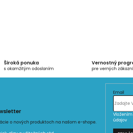
Široká ponuka
Vernostný prog
s okamžitým odoslaním
pre verných zákazn
Email
sletter
Vložením 
údajov
mácie o nových produktoch na našom e-shope.