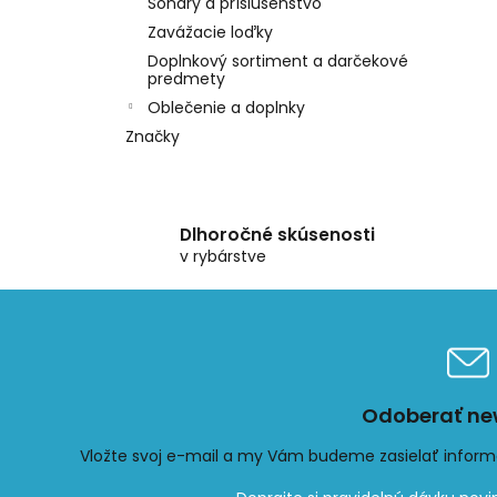
Sonary a príslušenstvo
Zavážacie loďky
Doplnkový sortiment a darčekové
predmety
Oblečenie a doplnky
Značky
Dlhoročné skúsenosti
v rybárstve
Odoberať new
Vložte svoj e-mail a my Vám budeme zasielať infor