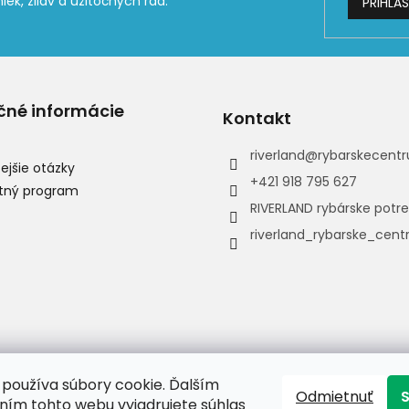
PRIHLÁS
čné informácie
Kontakt
riverland
@
rybarskecentr
ejšie otázky
+421 918 795 627
tný program
RIVERLAND rybárske potr
riverland_rybarske_cen
používa súbory cookie. Ďalším
Odmietnuť
ím tohto webu vyjadrujete súhlas