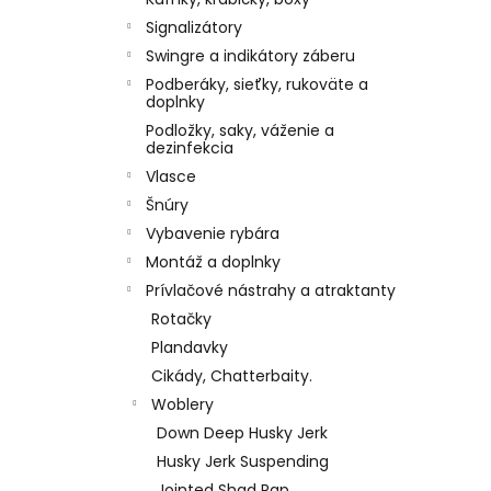
Signalizátory
Swingre a indikátory záberu
Podberáky, sieťky, rukoväte a
doplnky
Podložky, saky, váženie a
dezinfekcia
Vlasce
Šnúry
Vybavenie rybára
Montáž a doplnky
Prívlačové nástrahy a atraktanty
Rotačky
Plandavky
Cikády, Chatterbaity.
Woblery
Down Deep Husky Jerk
Husky Jerk Suspending
Jointed Shad Rap