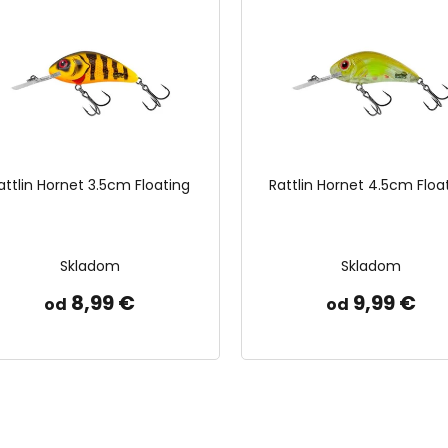
attlin Hornet 3.5cm Floating
Rattlin Hornet 4.5cm Floa
Skladom
Skladom
8,99 €
9,99 €
od
od
O
v
l