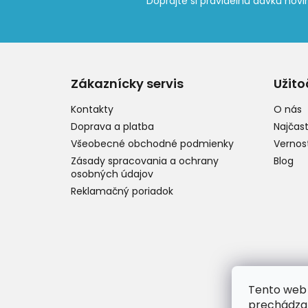
Z
á
p
Zákaznícky servis
Užito
ä
t
Kontakty
O nás
i
Doprava a platba
Najčast
e
Všeobecné obchodné podmienky
Vernos
Zásady spracovania a ochrany
Blog
osobných údajov
Reklamačný poriadok
Tento web 
prechádzan