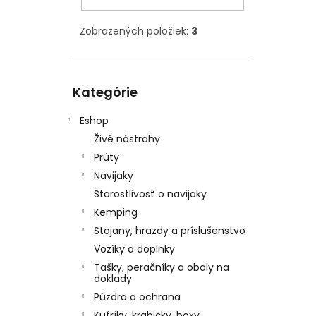
Zobrazených položiek:
3
Preskočiť
Kategórie
kategórie
Eshop
Živé nástrahy
Prúty
Navijaky
Starostlivosť o navijaky
Kemping
Stojany, hrazdy a príslušenstvo
Vozíky a doplnky
Tašky, peračníky a obaly na
doklady
Púzdra a ochrana
Kufríky, krabičky, boxy