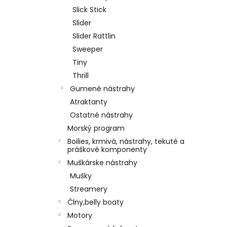
Slick Stick
Slider
Slider Rattlin
Sweeper
Tiny
Thrill
Gumené nástrahy
Atraktanty
Ostatné nástrahy
Morský program
Boilies, krmivá, nástrahy, tekuté a
práškové komponenty
Muškárske nástrahy
Mušky
Streamery
Člny,belly boaty
Motory