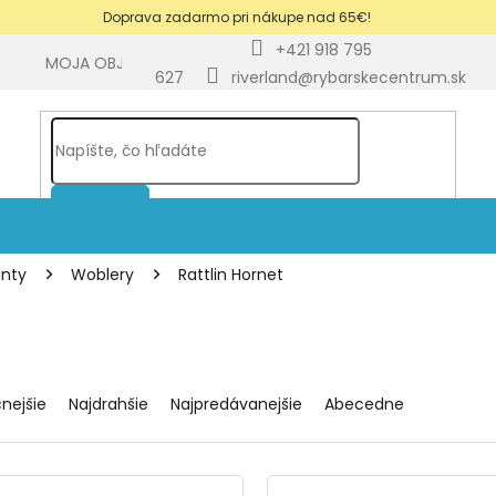
Doprava zadarmo pri nákupe nad 65€!
+421 918 795
Y
MOJA OBJEDNÁVKA
BLOG
627
riverland@rybarskecentrum.sk
HĽADAŤ
anty
Woblery
Rattlin Hornet
cnejšie
Najdrahšie
Najpredávanejšie
Abecedne