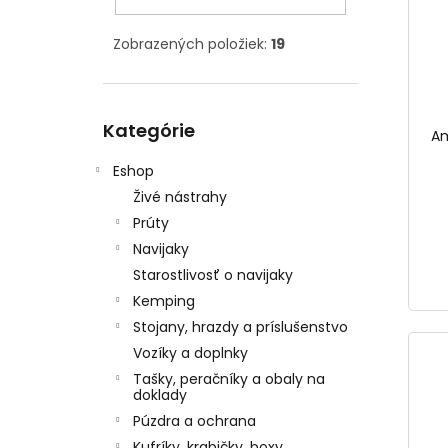
Zobrazených položiek:
19
Preskočiť
Kategórie
kategórie
Am
Eshop
Živé nástrahy
Prúty
Navijaky
Starostlivosť o navijaky
Kemping
Stojany, hrazdy a príslušenstvo
Vozíky a doplnky
Tašky, peračníky a obaly na
doklady
Púzdra a ochrana
Kufríky, krabičky, boxy