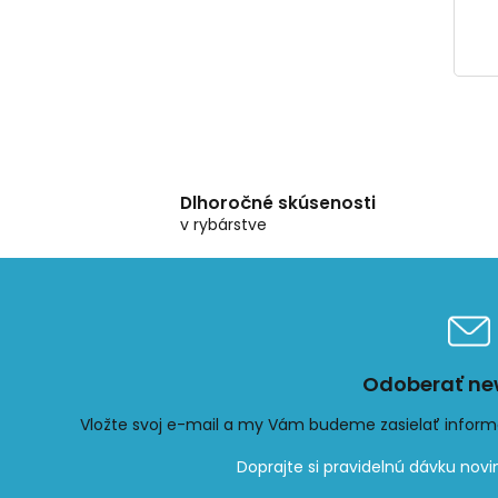
Dlhoročné skúsenosti
v rybárstve
Odoberať new
Vložte svoj e-mail a my Vám budeme zasielať infor