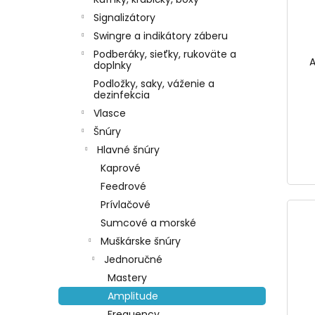
Signalizátory
Swingre a indikátory záberu
Podberáky, sieťky, rukoväte a
A
doplnky
Podložky, saky, váženie a
dezinfekcia
Vlasce
Šnúry
Hlavné šnúry
Kaprové
Feedrové
Prívlačové
Sumcové a morské
Muškárske šnúry
Jednoručné
Mastery
Amplitude
Frequency