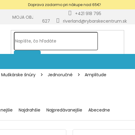
Doprava zadarmo pri nákupe nad 65€!
+421 918 795
Y
MOJA OBJEDNÁVKA
BLOG
627
riverland@rybarskecentrum.sk
HĽADAŤ
Muškárske šnúry
Jednoručné
Amplitude
cnejšie
Najdrahšie
Najpredávanejšie
Abecedne