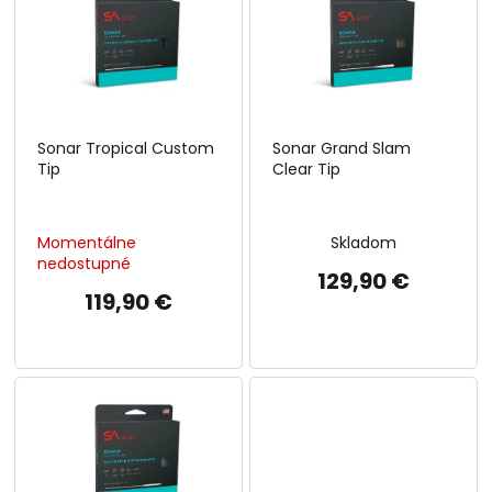
p
o
i
d
s
u
p
k
r
t
o
o
Sonar Tropical Custom
Sonar Grand Slam
d
v
Tip
Clear Tip
u
k
t
Momentálne
Skladom
o
nedostupné
v
129,90 €
119,90 €