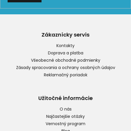
Z
á
p
Zákaznícky servis
ä
t
Kontakty
i
Doprava a platba
e
Všeobecné obchodné podmienky
Zásady spracovania a ochrany osobných údajov
Reklamačný poriadok
Užitočné informácie
O nás
Najčastejšie otázky
Vernostný program
Blog