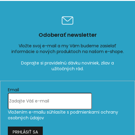
ý
p
i
s
u
Odoberať newsletter
Vložte svoj e-mail a my Vám budeme zasielať
informácie o nových produktoch na našom e-shope.
Email
Vložením e-mailu súhlasíte s
podmienkami ochrany
osobných údajov
PRIHLÁSIŤ SA