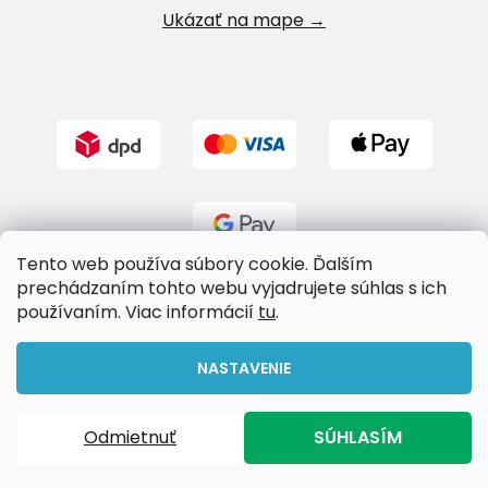
Ukázať na mape →
Tento web používa súbory cookie. Ďalším
prechádzaním tohto webu vyjadrujete súhlas s ich
používaním. Viac informácií
tu
.
Vytvoril Shoptet
NASTAVENIE
Copyright 2026
Riverland.sk
. Všetky práva vyhradené.
Odmietnuť
SÚHLASÍM
Upraviť nastavenie cookies
Doprava zadarmo pri nákupe nad 65€!