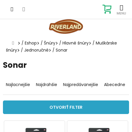
Prejsť
na
NÁKUP
obsah
KOŠÍK
Domov
/
Eshop
/
Šnúry
/
Hlavné šnúry
/
Muškárske
šnúry
/
Jednoručné
/
Sonar
Sonar
R
a
Najlacnejšie
Najdrahšie
Najpredávanejšie
Abecedne
d
e
n
OTVORIŤ FILTER
i
e
V
p
ý
r