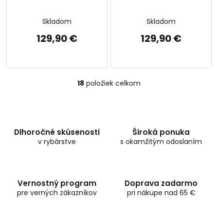
Skladom
Skladom
129,90 €
129,90 €
18
položiek celkom
O
v
l
á
d
Dlhoročné skúsenosti
Široká ponuka
a
v rybárstve
c
s okamžitým odoslaním
i
e
p
r
Vernostný program
Doprava zadarmo
v
pre verných zákazníkov
pri nákupe nad 65 €
k
y
v