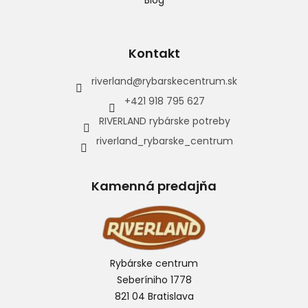
Kontakt
riverland
@
rybarskecentrum.sk
+421 918 795 627
RIVERLAND rybárske potreby
riverland_rybarske_centrum
Kamenná predajňa
Rybárske centrum
Seberíniho 1778
821 04 Bratislava