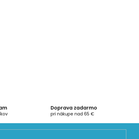
ram
Doprava zadarmo
íkov
pri nákupe nad 65 €