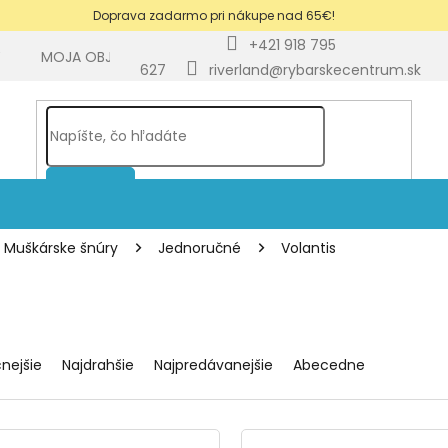
Doprava zadarmo pri nákupe nad 65€!
+421 918 795
Y
MOJA OBJEDNÁVKA
BLOG
627
riverland@rybarskecentrum.sk
HĽADAŤ
Muškárske šnúry
Jednoručné
Volantis
cnejšie
Najdrahšie
Najpredávanejšie
Abecedne