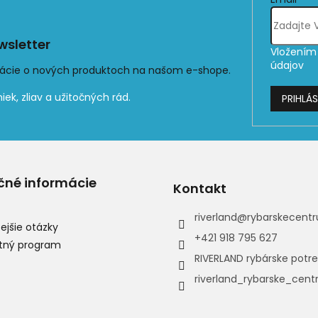
sletter
Vložením 
údajov
mácie o nových produktoch na našom e-shope.
PRIHLÁS
čné informácie
Kontakt
riverland
@
rybarskecentr
ejšie otázky
+421 918 795 627
tný program
RIVERLAND rybárske potr
riverland_rybarske_cen