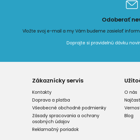
Odoberať new
Vložte svoj e-mail a my Vám budeme zasielať infor
Z
á
p
Zákaznícky servis
Užito
ä
t
Kontakty
O nás
i
Doprava a platba
Najčast
e
Všeobecné obchodné podmienky
Vernos
Zásady spracovania a ochrany
Blog
osobných údajov
Reklamačný poriadok