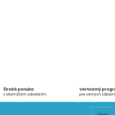
Široká ponuka
Vernostný prog
s okamžitým odoslaním
pre verných zákazn
Email