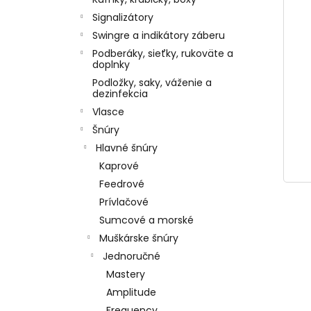
Signalizátory
Swingre a indikátory záberu
Podberáky, sieťky, rukoväte a
doplnky
Podložky, saky, váženie a
dezinfekcia
Vlasce
Šnúry
Hlavné šnúry
Kaprové
Feedrové
Prívlačové
Sumcové a morské
Muškárske šnúry
Jednoručné
Mastery
Amplitude
Frequency