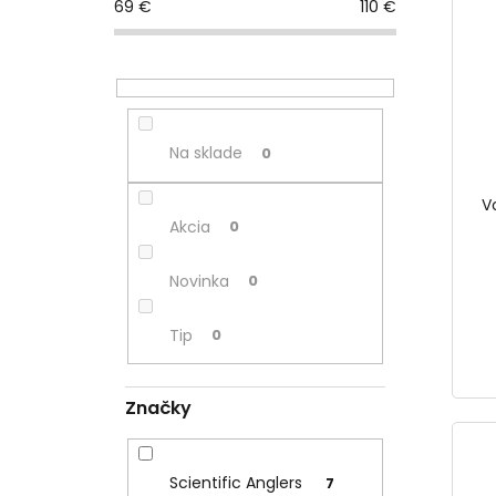
p
i
69
€
110
€
ý
a
e
p
n
p
i
e
r
s
l
o
p
d
r
u
Na sklade
0
o
k
d
t
V
u
o
Akcia
0
k
v
t
Novinka
0
o
v
Tip
0
Značky
Scientific Anglers
7