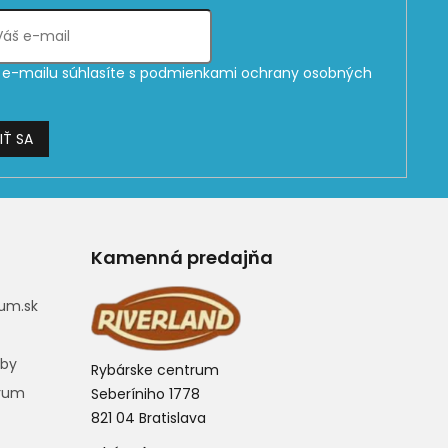
e-mailu súhlasíte s
podmienkami ochrany osobných
IŤ SA
Kamenná predajňa
um.sk
eby
Rybárske centrum
trum
Seberíniho 1778
821 04 Bratislava