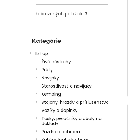
Zobrazených položiek:
7
Preskočiť
Kategórie
kategórie
Eshop
Živé nástrahy
Prúty
Navijaky
Starostlivosť o navijaky
Kemping
Stojany, hrazdy a príslušenstvo
Vozíky a doplnky
Tašky, peračníky a obaly na
doklady
Púzdra a ochrana
Kufríky, krabičky, boxy