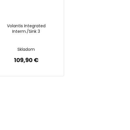
Volantis Integrated
Interm./Sink 3
Skladom
109,90 €
O
v
l
á
d
a
c
i