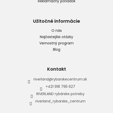
Reklamačný poriadok
Užitočné informácie
O nás
Najčastejšie otázky
Vernostný program
Blog
Kontakt
riverland
@
rybarskecentrum.sk
+421 918 795 627
RIVERLAND rybárske potreby
riverland_rybarske_centrum