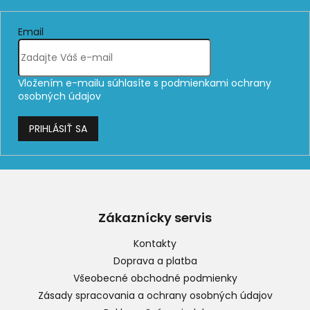
Email
Vložením e-mailu súhlasíte s
podmienkami ochrany
osobných údajov
PRIHLÁSIŤ SA
Z
á
p
Zákaznícky servis
ä
t
Kontakty
i
Doprava a platba
e
Všeobecné obchodné podmienky
Zásady spracovania a ochrany osobných údajov