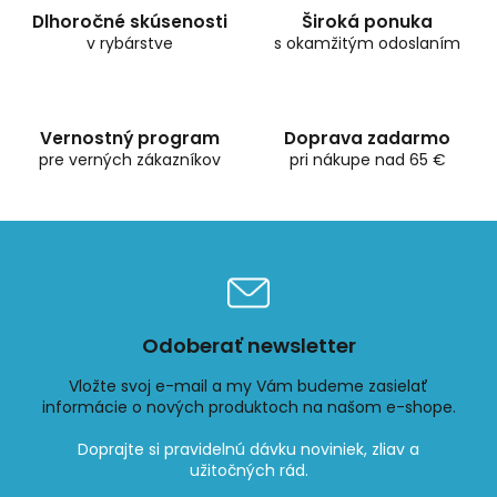
d
Dlhoročné skúsenosti
Široká ponuka
a
v rybárstve
c
s okamžitým odoslaním
i
e
p
r
Vernostný program
Doprava zadarmo
v
pre verných zákazníkov
pri nákupe nad 65 €
k
y
v
ý
p
i
s
u
Odoberať newsletter
Vložte svoj e-mail a my Vám budeme zasielať
informácie o nových produktoch na našom e-shope.