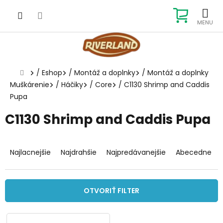
Prejsť
na
NÁKUP
obsah
KOŠÍK
Domov
/
Eshop
/
Montáž a doplnky
/
Montáž a doplnky
Muškárenie
/
Háčiky
/
Core
/
C1130 Shrimp and Caddis
Pupa
C1130 Shrimp and Caddis Pupa
R
a
Najlacnejšie
Najdrahšie
Najpredávanejšie
Abecedne
d
e
n
OTVORIŤ FILTER
i
e
V
p