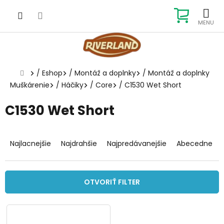
Prejsť
na
NÁKUP
obsah
KOŠÍK
Domov
/
Eshop
/
Montáž a doplnky
/
Montáž a doplnky
Muškárenie
/
Háčiky
/
Core
/
C1530 Wet Short
C1530 Wet Short
R
a
Najlacnejšie
Najdrahšie
Najpredávanejšie
Abecedne
d
e
n
OTVORIŤ FILTER
i
e
V
p
ý
r