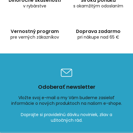
Dlhoročné skúsenosti
Široká ponuka
a
v rybárstve
c
s okamžitým odoslaním
i
e
p
r
Vernostný program
Doprava zadarmo
v
pre verných zákazníkov
pri nákupe nad 65 €
k
y
v
ý
p
i
s
u
Odoberať newsletter
Vložte svoj e-mail a my Vám budeme zasielať
informácie o nových produktoch na našom e-shope.