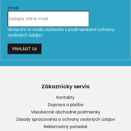
Email
Vložením e-mailu súhlasíte s
podmienkami ochrany
osobných údajov
PRIHLÁSIŤ SA
Z
á
p
Zákaznícky servis
ä
t
Kontakty
i
Doprava a platba
e
Všeobecné obchodné podmienky
Zásady spracovania a ochrany osobných údajov
Reklamačný poriadok