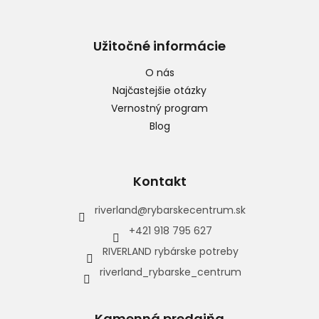
Užitočné informácie
O nás
Najčastejšie otázky
Vernostný program
Blog
Kontakt
riverland
@
rybarskecentrum.sk
+421 918 795 627
RIVERLAND rybárske potreby
riverland_rybarske_centrum
Kamenná predajňa