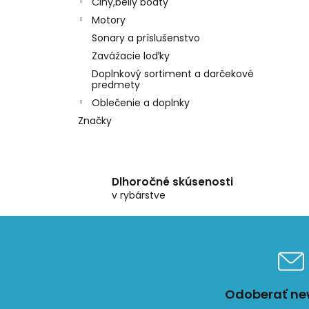
Člny,belly boaty
Motory
Sonary a príslušenstvo
Zavážacie loďky
Doplnkový sortiment a darčekové
predmety
Oblečenie a doplnky
Značky
Dlhoročné skúsenosti
v rybárstve
Odoberať new