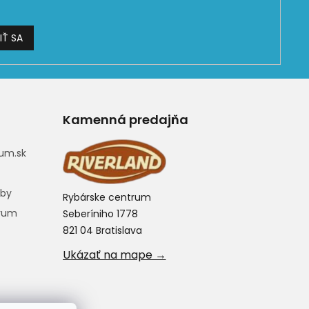
IŤ SA
Kamenná predajňa
um.sk
eby
Rybárske centrum
trum
Seberíniho 1778
821 04 Bratislava
Ukázať na mape →