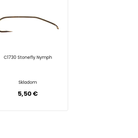
C1730 Stonefly Nymph
Skladom
5,50 €
O
v
l