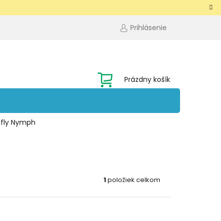
Prihlásenie
NÁKUPNÝ
Prázdny košík
KOŠÍK
efly Nymph
1
položiek celkom