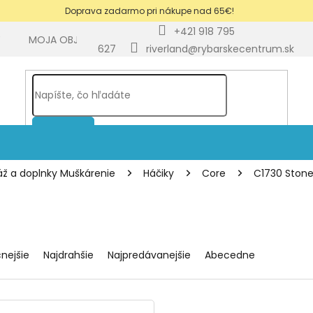
Doprava zadarmo pri nákupe nad 65€!
+421 918 795
Y
MOJA OBJEDNÁVKA
BLOG
627
riverland@rybarskecentrum.sk
HĽADAŤ
ž a doplnky Muškárenie
Háčiky
Core
C1730 Ston
cnejšie
Najdrahšie
Najpredávanejšie
Abecedne