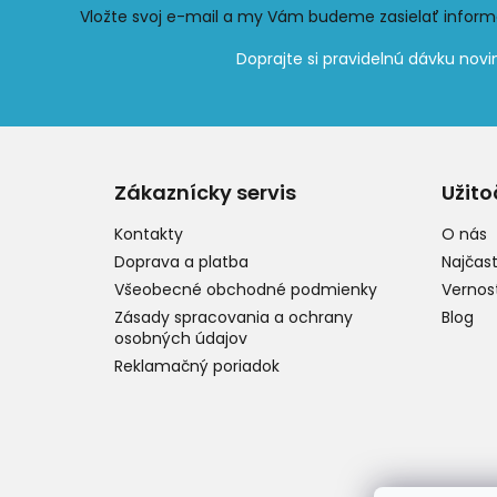
Vložte svoj e-mail a my Vám budeme zasielať infor
Z
á
p
Zákaznícky servis
Užito
ä
t
Kontakty
O nás
i
Doprava a platba
Najčast
e
Všeobecné obchodné podmienky
Vernos
Zásady spracovania a ochrany
Blog
osobných údajov
Reklamačný poriadok