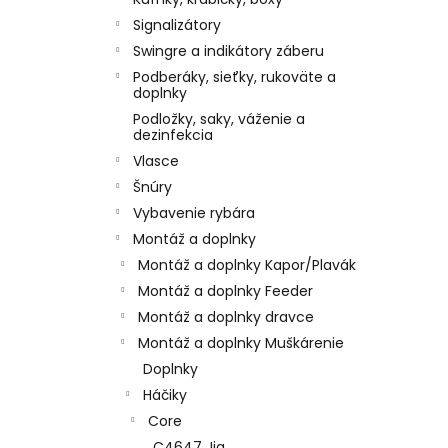
Signalizátory
Swingre a indikátory záberu
Podberáky, sieťky, rukoväte a
doplnky
Podložky, saky, váženie a
dezinfekcia
Vlasce
Šnúry
Vybavenie rybára
Montáž a doplnky
Montáž a doplnky Kapor/Plavák
Montáž a doplnky Feeder
Montáž a doplnky dravce
Montáž a doplnky Muškárenie
Doplnky
Háčiky
Core
C4647 Jig