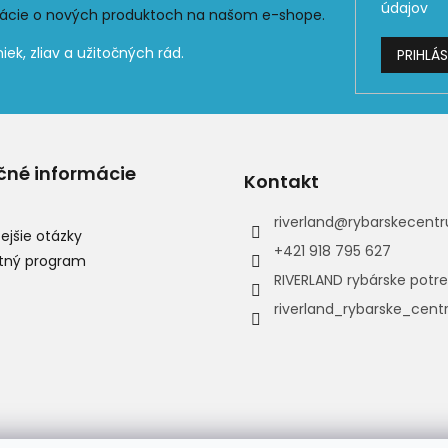
údajov
mácie o nových produktoch na našom e-shope.
PRIHLÁS
čné informácie
Kontakt
riverland
@
rybarskecentr
ejšie otázky
+421 918 795 627
tný program
RIVERLAND rybárske potr
riverland_rybarske_cen