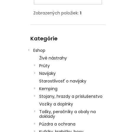
Zobrazených položiek:
1
Preskočiť
Kategórie
kategórie
Eshop
Živé nástrahy
Prúty
Navijaky
Starostlivosť o navijaky
Kemping
Stojany, hrazdy a príslušenstvo
Vozíky a doplnky
Tašky, peračníky a obaly na
doklady
Púzdra a ochrana
Kufríky, krabičky, boxy