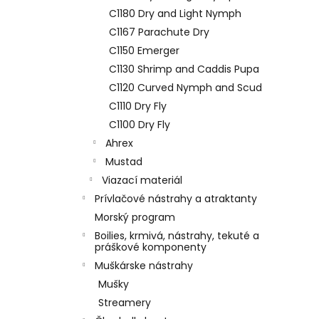
C1180 Dry and Light Nymph
C1167 Parachute Dry
C1150 Emerger
C1130 Shrimp and Caddis Pupa
C1120 Curved Nymph and Scud
C1110 Dry Fly
C1100 Dry Fly
Ahrex
Mustad
Viazací materiál
Prívlačové nástrahy a atraktanty
Morský program
Boilies, krmivá, nástrahy, tekuté a
práškové komponenty
Muškárske nástrahy
Mušky
Streamery