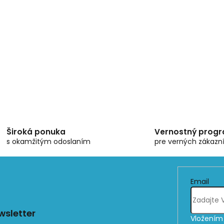
Široká ponuka
Vernostný prog
s okamžitým odoslaním
pre verných zákazn
Email
sletter
Vložením 